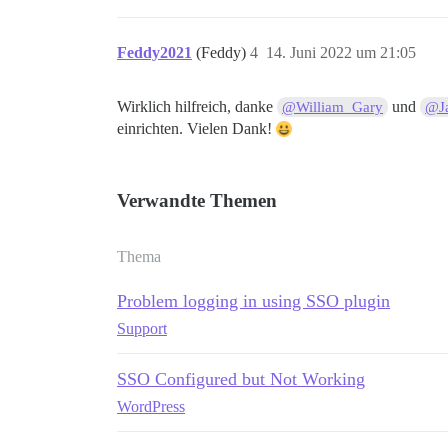
Feddy2021
(Feddy)
4
14. Juni 2022 um 21:05
Wirklich hilfreich, danke
und
@William_Gary
@J
einrichten. Vielen Dank!
Verwandte Themen
Thema
Problem logging in using SSO plugin
Support
SSO Configured but Not Working
WordPress