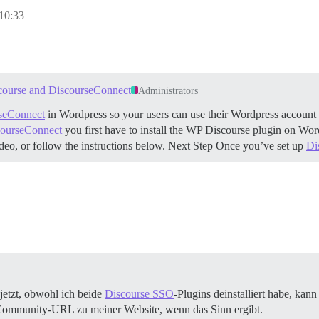
10:33
course and DiscourseConnect
Administrators
seConnect
in Wordpress so your users can use their Wordpress account t
ourseConnect
you first have to install the WP Discourse plugin on Wor
video, or follow the instructions below.
Next Step Once you’ve set up
Di
jetzt, obwohl ich beide
Discourse SSO
-Plugins deinstalliert habe, kan
r Community-URL zu meiner Website, wenn das Sinn ergibt.