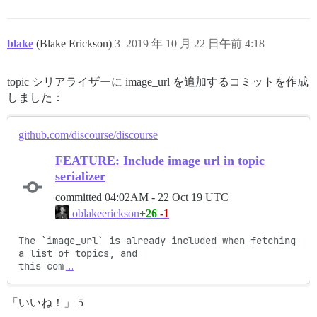
blake
(Blake Erickson)
3
2019 年 10 月 22 日午前 4:18
topic シリアライザーに image_url を追加するコミットを作成
しました：
github.com/discourse/discourse
FEATURE: Include image url in topic
serializer
committed
04:02AM - 22 Oct 19 UTC
+26
-1
oblakeerickson
The `image_url` is already included when fetching 
a list of topics, and

this com
…
「いいね！」 5