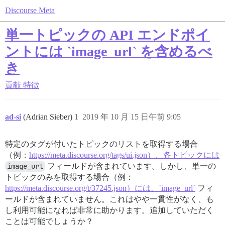
Discourse Meta
単一トピックの API エンドポイ
ントには `image_url` を含めるべ
き
貢献
特徴
ad-si
(Adrian Sieber)
1
2019 年 10 月 15 日午前 9:05
特定のタグが付いたトピックのリストを取得する場合
（例：
https://meta.discourse.org/tags/ui.json）、各トピックには
image_url
フィールドが含まれています。しかし、単一の
トピックのみを取得する場合（例：
https://meta.discourse.org/t/37245.json）には、`image_url`
フィ
ールドが含まれていません。これはやや一貫性がなく、も
し利用可能になれば非常に助かります。追加していただく
ことは可能でしょうか？