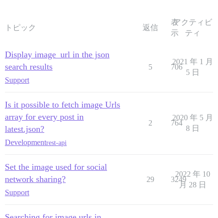
表
アクティビ
トピック
返信
示
ティ
Display image_url in the json
2021 年 1 月
search results
5
706
5 日
Support
Is it possible to fetch image Urls
array for every post in
2020 年 5 月
2
764
latest.json?
8 日
Development
rest-api
Set the image used for social
2022 年 10
network sharing?
29
3249
月 28 日
Support
Searching for image urls in