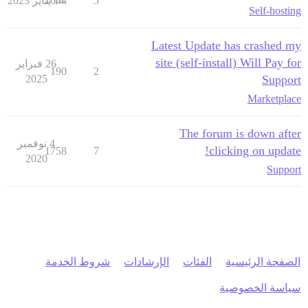
5
14 يناير 2023
1044
Self-hosting
Latest Update has crashed my
site (self-install) Will Pay for
26 فبراير
190
2
2025
Support
Marketplace
The forum is down after
4 نوفمبر
clicking on update!
1758
7
2020
Support
الصفحة الرئيسية
الفئات
الإرشادات
شروط الخدمة
سياسة الخصوصية