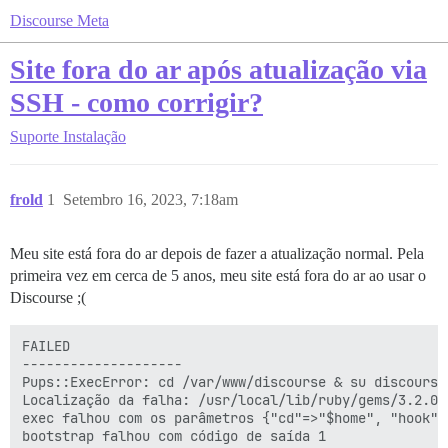
Discourse Meta
Site fora do ar após atualização via
SSH - como corrigir?
Suporte
Instalação
frold
1
Setembro 16, 2023, 7:18am
Meu site está fora do ar depois de fazer a atualização normal. Pela
primeira vez em cerca de 5 anos, meu site está fora do ar ao usar o
Discourse ;(
FAILED

--------------------

Pups::ExecError: cd /var/www/discourse & su discourse
Localização da falha: /usr/local/lib/ruby/gems/3.2.0/
exec falhou com os parâmetros {"cd"=>"$home", "hook"=
bootstrap falhou com código de saída 1
