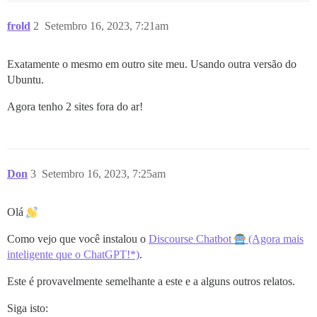
##        - git clone https://github.com/angusmcleod/
          - git clone https://github.com/discourse/di
frold
2
Setembro 16, 2023, 7:21am
##        - git clone https://github.com/discourse/di
##        - git clone https://github.com/discourse/di
          - git clone https://github.com/discourse/di
Exatamente o mesmo em outro site meu. Usando outra versão do
          - git clone https://github.com/davidtaylorh
Ubuntu.
##        - git clone https://github.com/paviliondev/
          - git clone https://github.com/discourse/dis
Agora tenho 2 sites fora do ar!
          - git clone https://github.com/discourse/dis
          - git clone https://github.com/merefield/dis
AVISO:

Você tem o que parecem ser plugins não oficiais.

Se você estiver tendo problemas, deve desativá-los e 
Don
3
Setembro 16, 2023, 7:25am
Veja https://github.com/discourse/discourse/blob/main
Olá
========================================

Versão do Discourse em studmed.dk: NÃO ENCONTRADA

Como vejo que você instalou o
Discourse Chatbot
(Agora mais
Versão do Discourse em localhost: NÃO ENCONTRADA

inteligente que o ChatGPT!*)
.
Este é provavelmente semelhante a este e a alguns outros relatos.
==================== INFORMAÇÕES DE MEMÓRIA ==========
RAM (MB): 2040

Siga isto: