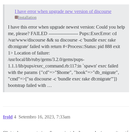
              total        used        free      shar
Mem:           1992         155        1024          
I have error when upgrade new version of discourse
Swap:          2047          60        1987

Installation
==================== VERIFICAÇÃO DE ESPAÇO EM DISCO =
I have this error when upgrade newest version: Could you help
---------- Espaço em Disco do SO ----------

me, please? FAILED -------------------- Pups::ExecError: cd
Filesystem      Size  Used Avail Use% Mounted on

/var/www/discourse && su discourse -c 'bundle exec rake
/dev/vda1        49G   40G  8.7G  83% /

db:migrate' failed with return #<Process::Status: pid 888 exit
==================== INFORMAÇÕES DE DISCO ============
1> Location of failure:
Disco /dev/vda: 50 GiB, 53687091200 bytes, 104857600 s
/usr/local/lib/ruby/gems/3.2.0/gems/pups-
Unidades: setores de 1 * 512 = 512 bytes

1.1.1/lib/pups/exec_command.rb:117:in `spawn' exec failed
Tamanho do setor (lógico/físico): 512 bytes / 512 byte
Tamanho de E/S (mínimo/ótimo): 512 bytes / 512 bytes

with the params {"cd"=>"$home", "hook"=>"db_migrate",
Tipo de rótulo do disco: gpt

"cmd"=>["su discourse -c 'bundle exec rake db:migrate'"]}
Identificador do disco: 3980448C-AF15-4833-A022-C759F0
bootstrap failed with …
Device      Start       End   Sectors  Size Type

/dev/vda1  227328 104857566 104630239 49.9G Partição 
/dev/vda14   2048     10239      8192    4M BIOS boot

/dev/vda15  10240    227327    217088  106M Microsoft 
frold
4
Setembro 16, 2023, 7:33am
As entradas da tabela de partição não estão na ordem d
==================== FIM DAS INFORMAÇÕES DE DISCO ====