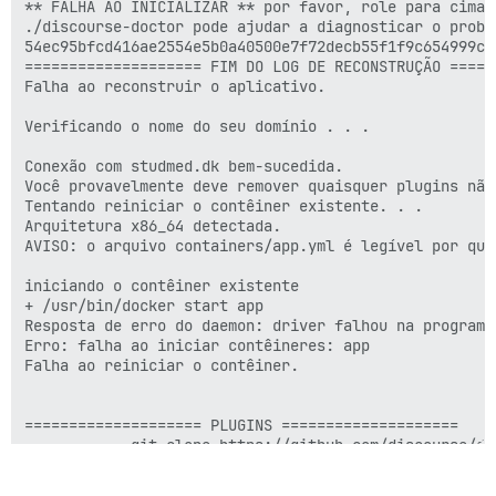
** FALHA AO INICIALIZAR ** por favor, role para cima 
./discourse-doctor pode ajudar a diagnosticar o proble
54ec95bfcd416ae2554e5b0a40500e7f72decb55f1f9c654999cbd
==================== FIM DO LOG DE RECONSTRUÇÃO ======
Falha ao reconstruir o aplicativo.

Verificando o nome do seu domínio . . .

Conexão com studmed.dk bem-sucedida.

Você provavelmente deve remover quaisquer plugins não
Tentando reiniciar o contêiner existente. . .

Arquitetura x86_64 detectada.

AVISO: o arquivo containers/app.yml é legível por qua
iniciando o contêiner existente

+ /usr/bin/docker start app

Resposta de erro do daemon: driver falhou na programa
Erro: falha ao iniciar contêineres: app

Falha ao reiniciar o contêiner.

==================== PLUGINS ====================

          - git clone https://github.com/discourse/doc
##          - git clone https://github.com/discourseh
          - git clone https://github.com/discourse/di