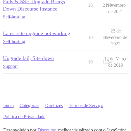
Fails & SSH Upgrade Brings
g              -- ir para o início do arquivo

16
2199
Novembro
Down Discourse Instance
f              -- avançar uma página

de 2021
b              -- voltar uma página

Self-hosting
G              -- ir para o final do arquivo

root@forum:/var/discourse#```
22 de
Latest site upgrade not working
10
1835
Fevereiro de
Self-hosting
2022
Upgrade fail, Site down
12 de Março
10
1124
de 2019
Support
Início
Categorias
Diretrizes
Termos de Serviço
Política de Privacidade
Desenvolvido por
Discourse
, melhor visualizado com o JavaScript