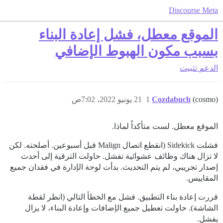
Discourse Meta
الموقع معطل، فشل إعادة البناء
بسبب مكون الهبوط الإضافي
الدعم
تثبيت
(cosmo)
Cozdabuch
1
21 يونيو 2022، 7:02ص
الموقع معطل. لست متأكداً لماذا.
فشلت Sidekick (انقطع اتصال Malign قبل أسبوعين. أصلحته. لكن
لا تزال هناك وظائف عشوائية تفشل. حاولت الترقية إلى أحدث
إصدار تجريبي، لم يتم التحديث. بدأت لوحة الإدارة في فقدان جميع
المقاييس.
قررت إعادة بناء التطبيق. فشل مع الخطأ التالي (انظر لقطة
الشاشة). حاولت تعطيل جميع الإضافات وإعادة البناء، لا يزال
يفشل.