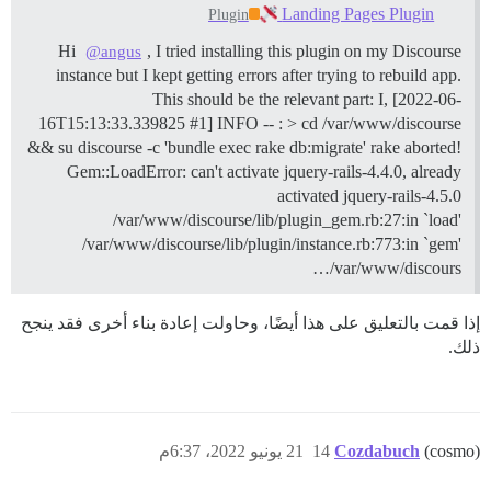
Landing Pages Plugin
Plugin
Hi
, I tried installing this plugin on my Discourse
@angus
instance but I kept getting errors after trying to rebuild app.
This should be the relevant part: I, [2022-06-
16T15:13:33.339825 #1] INFO -- : > cd /var/www/discourse
&& su discourse -c 'bundle exec rake db:migrate' rake aborted!
Gem::LoadError: can't activate jquery-rails-4.4.0, already
activated jquery-rails-4.5.0
/var/www/discourse/lib/plugin_gem.rb:27:in `load'
/var/www/discourse/lib/plugin/instance.rb:773:in `gem'
/var/www/discours…
إذا قمت بالتعليق على هذا أيضًا، وحاولت إعادة بناء أخرى فقد ينجح
ذلك.
I, [2022-06-21T18:12:52.425375 #1]  INFO -- : استبدال (?-mix:#?default_text_search
(cosmo)
Cozdabuch
14
21 يونيو 2022، 6:37م