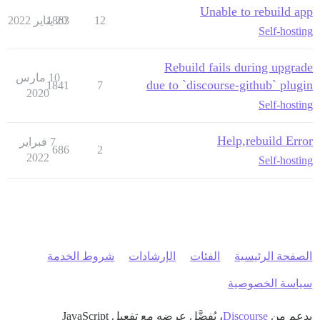
Unable to rebuild app
12
20 يناير 2022
1863
Self-hosting
Rebuild fails during upgrade
10 مارس
due to `discourse-github` plugin
1841
7
2020
Self-hosting
Help,rebuild Error
7 فبراير
686
2
2022
Self-hosting
الصفحة الرئيسية
الفئات
الإرشادات
شروط الخدمة
سياسة الخصوصية
بدعم من
Discourse
، يُفضَّل عرضه مع تفعيل JavaScript