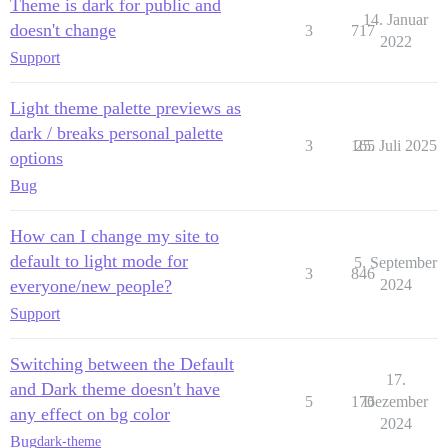
Theme is dark for public and
14. Januar
doesn't change
3
717
2022
Support
Light theme palette previews as
dark / breaks personal palette
3
165
25. Juli 2025
options
Bug
How can I change my site to
default to light mode for
5. September
3
846
everyone/new people?
2024
Support
Switching between the Default
17.
and Dark theme doesn't have
5
176
Dezember
any effect on bg color
2024
Bug
dark-theme