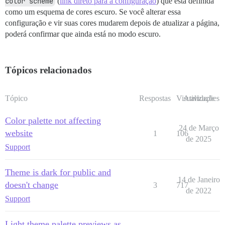
color scheme
(
link direto para a configuração
) que está definida
como um esquema de cores escuro. Se você alterar essa
configuração e vir suas cores mudarem depois de atualizar a página,
poderá confirmar que ainda está no modo escuro.
Tópicos relacionados
Tópico
Respostas
Visualizações
Atividade
Color palette not affecting
24 de Março
website
1
106
de 2025
Support
Theme is dark for public and
14 de Janeiro
doesn't change
3
717
de 2022
Support
Light theme palette previews as