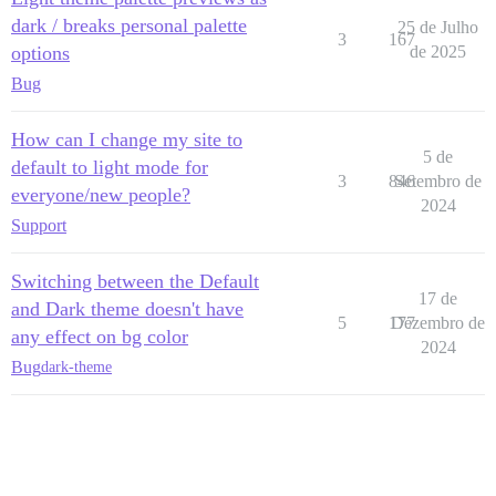
dark / breaks personal palette
25 de Julho
3
167
options
de 2025
Bug
How can I change my site to
5 de
default to light mode for
3
846
Setembro de
everyone/new people?
2024
Support
Switching between the Default
17 de
and Dark theme doesn't have
5
177
Dezembro de
any effect on bg color
2024
Bug
dark-theme