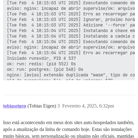
[Tue Feb  4 18:15:03 UTC 2025] Executando comando de 
ok: down: postgres: 1s, normalmente em execução

aviso: nginx: incapaz de abrir supervise/ok: arquivo n
ok: down: redis: 1s, normalmente em execução

[Tue Feb  4 18:15:03 UTC 2025] Erro ao recarregar para
ok: down: cron: 0s, normalmente em execução

[Tue Feb  4 18:15:03 UTC 2025] Ignorar, próximo horár
ok: down: unicorn: 3s, normalmente em execução

[Tue Feb  4 18:15:03 UTC 2025] Adicione '--force' par
ok: down: rsyslog: 0s, normalmente em execução

[Tue Feb  4 18:15:04 UTC 2025] Instalando a chave em:
run-parts: executando /etc/runit/1.d/00-ensure-links

[Tue Feb  4 18:15:04 UTC 2025] Instalando a cadeia co
run-parts: executando /etc/runit/1.d/00-fix-var-logs

[Tue Feb  4 18:15:04 UTC 2025] Executando comando de 
run-parts: executando /etc/runit/1.d/01-cleanup-web-pi
aviso: nginx: incapaz de abrir supervise/ok: arquivo n
run-parts: executando /etc/runit/1.d/anacron

[Tue Feb  4 18:15:04 UTC 2025] Erro ao recarregar para
run-parts: executando /etc/runit/1.d/cleanup-pids

Iniciado runsvdir, PID é 537

Limpando arquivos PID obsoletos

ok: run: redis: (pid 552) 0s

run-parts: executando /etc/runit/1.d/copy-env

ok: run: postgres: (pid 548) 0s

run-parts: executando /etc/runit/1.d/letsencrypt

nginx: [aviso] extensão duplicada "wasm", tipo de con
[Ter Feb  4 06:01:07 PM UTC 2025] Domínios não alterad
[Ter Feb  4 06:01:07 PM UTC 2025] Pular, Próxima hora
[Ter Feb  4 06:01:07 PM UTC 2025] Adicione '--force' 
[Ter Feb  4 06:01:07 PM UTC 2025] Instalando chave em
[Ter Feb  4 06:01:07 PM UTC 2025] Instalando cadeia c
[Ter Feb  4 06:01:07 PM UTC 2025] Executando comando 
tobiaseigen
(Tobias Eigen)
3
Fevereiro 4, 2025, 6:32pm
falha: nginx: runsv não está em execução

[Ter Feb  4 06:01:07 PM UTC 2025] Erro de recarga para
[Ter Feb  4 06:01:07 PM UTC 2025] Domínios não alterad
Isso está acontecendo em meus dois sites auto-hospedados também,
[Ter Feb  4 06:01:07 PM UTC 2025] Pular, Próxima hora
após a atualização da linha de comando hoje. Estas são instalações
[Ter Feb  4 06:01:07 PM UTC 2025] Adicione '--force' 
muito básicas, sem personalização ou plugins não oficiais, mantidas
[Ter Feb  4 06:01:07 PM UTC 2025] Instalando chave em