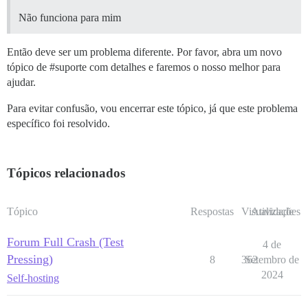
Não funciona para mim
Então deve ser um problema diferente. Por favor, abra um novo
tópico de
#suporte
com detalhes e faremos o nosso melhor para
ajudar.
Para evitar confusão, vou encerrar este tópico, já que este problema
específico foi resolvido.
Tópicos relacionados
Tópico
Respostas
Visualizações
Atividade
Forum Full Crash (Test
4 de
Pressing)
8
362
Setembro de
2024
Self-hosting