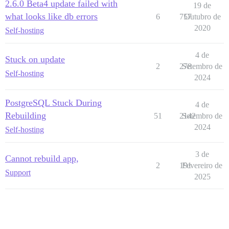
2.6.0 Beta4 update failed with
19 de
what looks like db errors
6
757
Outubro de
2020
Self-hosting
4 de
Stuck on update
2
278
Setembro de
Self-hosting
2024
PostgreSQL Stuck During
4 de
Rebuilding
51
2142
Setembro de
2024
Self-hosting
3 de
Cannot rebuild app,
2
191
Fevereiro de
Support
2025