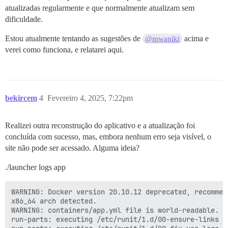
[Ter Feb  4 06:01:07 PM UTC 2025] Instalando cadeia c
atualizadas regularmente e que normalmente atualizam sem
[Ter Feb  4 06:01:07 PM UTC 2025] Executando comando 
dificuldade.
falha: nginx: runsv não está em execução

[Ter Feb  4 06:01:07 PM UTC 2025] Erro de recarga para
Estou atualmente tentando as sugestões de
acima e
@mwaniki
Iniciado runsvdir, PID é 561

verei como funciona, e relatarei aqui.
ok: run: redis: (pid 575) 0s

ok: run: postgres: (pid 576) 0s

nginx: [aviso] extensão duplicada "wasm", tipo de con
supervisor pid: 570 unicorn pid: 601

(570) exiting

bekircem
4
Fevereiro 4, 2025, 7:22pm
Realizei outra reconstrução do aplicativo e a atualização foi
concluída com sucesso, mas, embora nenhum erro seja visível, o
site não pode ser acessado. Alguma ideia?
./launcher logs app
WARNING: Docker version 20.10.12 deprecated, recommen
x86_64 arch detected.

WARNING: containers/app.yml file is world-readable. Y
run-parts: executing /etc/runit/1.d/00-ensure-links
