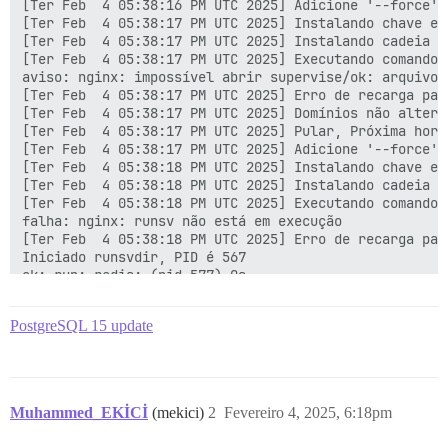
[Ter Feb  4 05:38:16 PM UTC 2025] Adicione '--force' 
[Ter Feb  4 05:38:17 PM UTC 2025] Instalando chave em
[Ter Feb  4 05:38:17 PM UTC 2025] Instalando cadeia c
[Ter Feb  4 05:38:17 PM UTC 2025] Executando comando 
aviso: nginx: impossível abrir supervise/ok: arquivo n
[Ter Feb  4 05:38:17 PM UTC 2025] Erro de recarga para
[Ter Feb  4 05:38:17 PM UTC 2025] Domínios não alterad
[Ter Feb  4 05:38:17 PM UTC 2025] Pular, Próxima hora
[Ter Feb  4 05:38:17 PM UTC 2025] Adicione '--force' 
[Ter Feb  4 05:38:18 PM UTC 2025] Instalando chave em
[Ter Feb  4 05:38:18 PM UTC 2025] Instalando cadeia c
[Ter Feb  4 05:38:18 PM UTC 2025] Executando comando 
falha: nginx: runsv não está em execução

[Ter Feb  4 05:38:18 PM UTC 2025] Erro de recarga para
Iniciado runsvdir, PID é 567

ok: run: redis: (pid 577) 0s

ok: run: postgres: (pid 581) 0s

nginx: [aviso] extensão duplicada "wasm", tipo de con
PostgreSQL 15 update
supervisor pid: 575 unicorn pid: 607

Desligando

run-parts: executando /etc/runit/3.d/01-nginx

ok: down: nginx: 1s, normalmente em execução

run-parts: executando /etc/runit/3.d/02-unicorn

Muhammed_EKİCİ
(mekici)
2
Fevereiro 4, 2025, 6:18pm
(575) saindo

ok: down: unicorn: 0s, normalmente em execução
