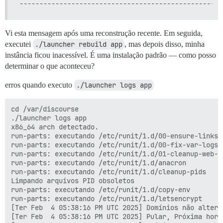
Vi esta mensagem após uma reconstrução recente. Em seguida,
executei
./launcher rebuild app
, mas depois disso, minha
instância ficou inacessível. É uma instalação padrão — como posso
determinar o que aconteceu?
erros quando executo
./launcher logs app
cd /var/discourse

./launcher logs app

x86_64 arch detectado.

run-parts: executando /etc/runit/1.d/00-ensure-links

run-parts: executando /etc/runit/1.d/00-fix-var-logs

run-parts: executando /etc/runit/1.d/01-cleanup-web-pi
run-parts: executando /etc/runit/1.d/anacron

run-parts: executando /etc/runit/1.d/cleanup-pids

Limpando arquivos PID obsoletos

run-parts: executando /etc/runit/1.d/copy-env

run-parts: executando /etc/runit/1.d/letsencrypt

[Ter Feb  4 05:38:16 PM UTC 2025] Domínios não alterad
[Ter Feb  4 05:38:16 PM UTC 2025] Pular, Próxima hora