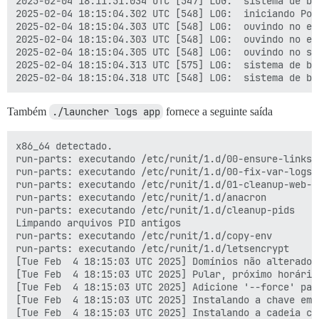
2025-02-04 18:11:51.034 UTC [547] LOG:  sistema de ba
[Ter Feb  4 05:58:32 PM UTC 2025] Erro de recarga para
2025-02-04 18:15:04.302 UTC [548] LOG:  iniciando Pos
[Ter Feb  4 05:58:32 PM UTC 2025] Domínios não alterad
2025-02-04 18:15:04.303 UTC [548] LOG:  ouvindo no en
[Ter Feb  4 05:58:32 PM UTC 2025] Pular, Próxima hora
2025-02-04 18:15:04.303 UTC [548] LOG:  ouvindo no en
[Ter Feb  4 05:58:32 PM UTC 2025] Adicione '--force' 
2025-02-04 18:15:04.305 UTC [548] LOG:  ouvindo no so
[Ter Feb  4 05:58:32 PM UTC 2025] Instalando chave em
2025-02-04 18:15:04.313 UTC [575] LOG:  sistema de ba
[Ter Feb  4 05:58:32 PM UTC 2025] Instalando cadeia c
[Ter Feb  4 05:58:32 PM UTC 2025] Executando comando 
falha: nginx: runsv não está em execução

[Ter Feb  4 05:58:32 PM UTC 2025] Erro de recarga para
Também
./launcher logs app
fornece a seguinte saída
Iniciado runsvdir, PID é 561

ok: run: redis: (pid 575) 0s

x86_64 detectado.

nginx: [aviso] extensão duplicada "wasm", tipo de con
run-parts: executando /etc/runit/1.d/00-ensure-links

ok: run: postgres: (pid 580) 1s

run-parts: executando /etc/runit/1.d/00-fix-var-logs

supervisor pid: 570 unicorn pid: 601

run-parts: executando /etc/runit/1.d/01-cleanup-web-pi
Desligando

run-parts: executando /etc/runit/1.d/anacron

run-parts: executando /etc/runit/3.d/01-nginx

run-parts: executando /etc/runit/1.d/cleanup-pids

ok: down: nginx: 0s, normalmente em execução

Limpando arquivos PID antigos

run-parts: executando /etc/runit/3.d/02-unicorn

run-parts: executando /etc/runit/1.d/copy-env

(570) exiting

run-parts: executando /etc/runit/1.d/letsencrypt

ok: down: unicorn: 1s, normalmente em execução

[Tue Feb  4 18:15:03 UTC 2025] Domínios não alterados.
run-parts: executando /etc/runit/3.d/10-redis

[Tue Feb  4 18:15:03 UTC 2025] Pular, próximo horário
ok: down: redis: 0s, normalmente em execução

[Tue Feb  4 18:15:03 UTC 2025] Adicione '--force' par
run-parts: executando /etc/runit/3.d/99-postgres

[Tue Feb  4 18:15:03 UTC 2025] Instalando a chave em:
ok: down: postgres: 0s, normalmente em execução

[Tue Feb  4 18:15:03 UTC 2025] Instalando a cadeia co
ok: down: nginx: 3s, normalmente em execução
