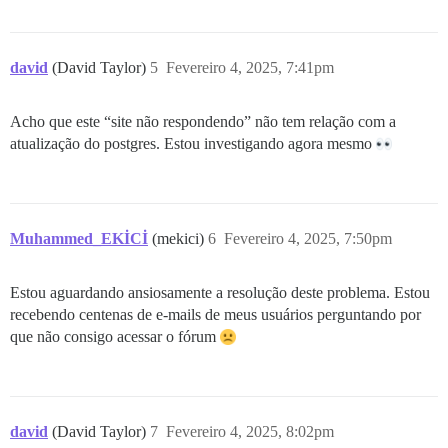
nginx: [warn] duplicate extension "wasm", content typ
ok: run: postgres: (pid 548) 0s

david
(David Taylor)
5
Fevereiro 4, 2025, 7:41pm
Acho que este “site não respondendo” não tem relação com a
atualização do postgres. Estou investigando agora mesmo
Muhammed_EKİCİ
(mekici)
6
Fevereiro 4, 2025, 7:50pm
Estou aguardando ansiosamente a resolução deste problema. Estou
recebendo centenas de e-mails de meus usuários perguntando por
que não consigo acessar o fórum
david
(David Taylor)
7
Fevereiro 4, 2025, 8:02pm