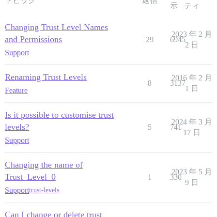
トピック
返信
示
ティ
Changing Trust Level Names
2023 年 2 月
and Permissions
29
6945
2 日
Support
Renaming Trust Levels
2016 年 2 月
8
3137
1 日
Feature
Is it possible to customise trust
2024 年 3 月
levels?
5
741
17 日
Support
Changing the name of
2023 年 5 月
Trust_Level_0
1
330
9 日
Support
trust-levels
Can I change or delete trust