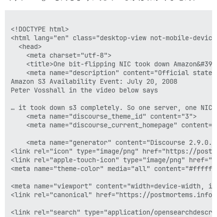
<!DOCTYPE html>

<html lang="en" class="desktop-view not-mobile-device
  <head>

    <meta charset="utf-8">

    <title>One bit-flipping NIC took down Amazon&#39;
    <meta name="description" content="Official stateme
Amazon S3 Availability Event: July 20, 2008 

Peter Vosshall in the video below says 

… it took down s3 completely. So one server, one NIC,
    <meta name="discourse_theme_id" content="3">

    <meta name="discourse_current_homepage" content="l
    <meta name="generator" content="Discourse 2.9.0.b
<link rel="icon" type="image/png" href="https://postm
<link rel="apple-touch-icon" type="image/png" href="h
<meta name="theme-color" media="all" content="#ffffff"
<meta name="viewport" content="width=device-width, in
<link rel="canonical" href="https://postmortems.info/
<link rel="search" type="application/opensearchdescri