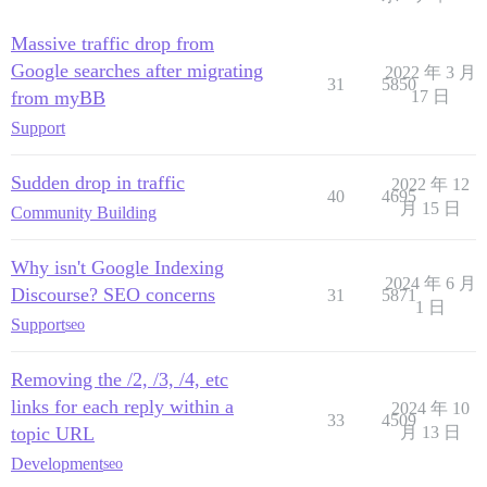
Massive traffic drop from
Google searches after migrating
2022 年 3 月
31
5850
from myBB
17 日
Support
Sudden drop in traffic
2022 年 12
40
4695
月 15 日
Community Building
Why isn't Google Indexing
2024 年 6 月
Discourse? SEO concerns
31
5871
1 日
Support
seo
Removing the /2, /3, /4, etc
links for each reply within a
2024 年 10
33
4509
topic URL
月 13 日
Development
seo