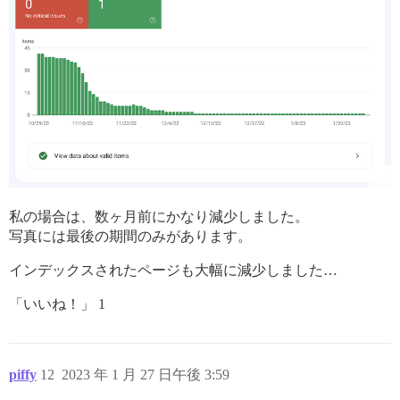
<script defer src="/assets/chunk.143.554dfbd1faa360ae
    <link rel="preload" href="/assets/discourse-5717c
<script defer src="/assets/discourse-5717caf5e6e01582
      <link rel="preload" href="/assets/plugins/disco
<script defer src="/assets/plugins/discourse-details-
      <link rel="preload" href="/assets/plugins/disco
<script defer src="/assets/plugins/discourse-local-da
      <link rel="preload" href="/assets/plugins/disco
<script defer src="/assets/plugins/discourse-narrativ
私の場合は、数ヶ月前にかなり減少しました。
      <link rel="preload" href="/assets/plugins/disco
写真には最後の期間のみがあります。
<script defer src="/assets/plugins/discourse-presence
インデックスされたページも大幅に減少しました…
      <link rel="preload" href="/assets/plugins/docke
<script defer src="/assets/plugins/docker_manager-3d9
「いいね！」 1
      <link rel="preload" href="/assets/plugins/lazy-
<script defer src="/assets/plugins/lazy-yt-37ba46caad
piffy
12
2023 年 1 月 27 日午後 3:59
      <link rel="preload" href="/assets/plugins/poll-
<script defer src="/assets/plugins/poll-3772958eb9b6c