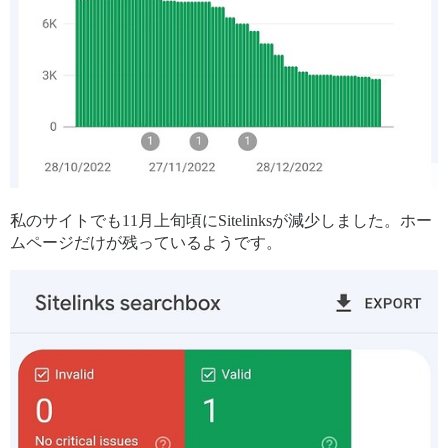
<meta property="og:url" content="https://postmortems.
<meta name="twitter:url" content="https://postmortems
<meta property="og:title" content="One bit-flipping N
<meta name="twitter:title" content="One bit-flipping 
<meta property="og:description" content="Official sta
<meta name="twitter:description" content="Official st
<meta property="article:published_time" content="2020
<meta property="og:ignore_canonical" content="true" />
私のサイトでも11月上旬頃にSitelinksが減少しました。ホー
ムページだけが残っているようです。
    <meta id="data-discourse-setup" data-base-url="ht
    <meta name="discourse/config/environment" content
  </head>
