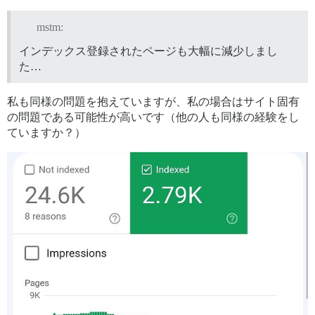
mstm:
      <link rel="preload" href="/extra-locales/admin?
<script defer src="/extra-locales/admin?v=5273f5b8ab2
インデックス登録されたページも大幅に減少しまし
た…
      <link rel="preload" href="/assets/admin-3e297ca
<script defer src="/assets/admin-3e297caed7810816d80e
私も同様の問題を抱えていますが、私の場合はサイト固有
の問題である可能性が高いです（他の人も同様の経験をし
ていますか？）
    <link id="manifest-link" rel="manifest" href=/man
        <link rel="alternate nofollow" type="applicat
    <meta property="og:site_name" content="Postmortems
<meta property="og:type" content="website" />

<meta name="twitter:card" content="summary" />

<meta name="twitter:image" content="https://postmorte
<meta property="og:image" content="https://postmortem