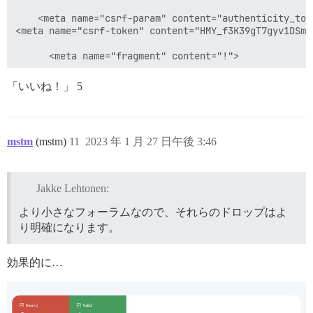
    <meta name="csrf-param" content="authenticity_toke
<meta name="csrf-token" content="HMY_f3K39gT7gyv1DSmP
      <meta name="fragment" content="!">

「いいね！」 5
      <link rel="preload" href="/assets/start-discour
      <link rel="preload" href="/assets/browser-updat
mstm
(mstm)
11
2023 年 1 月 27 日午後 3:46
    <link rel="preload" href="/assets/browser-detect-
<script defer src="/assets/browser-detect-7af298cd000
Jakke Lehtonen:
    <link rel="preload" href="/assets/locales/en-4632
<script defer src="/assets/locales/en-4632a4adf53ab69
より小さなフォーラムなので、それらのドロップはよ
り明確になります。
    <link rel="preload" href="/assets/vendor-0086bb62
<script defer src="/assets/vendor-0086bb622ee0d0e4b90
効果的に…
<link rel="preload" href="/assets/chunk.857.91d4bdb47
<script defer src="/assets/chunk.857.91d4bdb47afe27a0
<link rel="preload" href="/assets/chunk.143.554dfbd1f