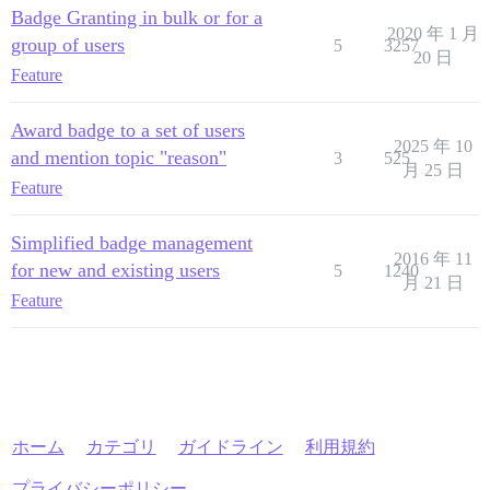
Badge Granting in bulk or for a
2020 年 1 月
group of users
5
3257
20 日
Feature
Award badge to a set of users
2025 年 10
and mention topic "reason"
3
525
月 25 日
Feature
Simplified badge management
2016 年 11
for new and existing users
5
1240
月 21 日
Feature
ホーム
カテゴリ
ガイドライン
利用規約
プライバシーポリシー