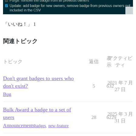
「いいね！」 1
関連トピック
表
アクティビ
トピック
返信
示
ティ
Don't grant badges to users who
2021 年 7 月
don't exist?
5
632
27 日
Bug
Bulk Award a badge to a set of
2025 年 3 月
users
28
6229
31 日
Announcements
badges
,
new-feature