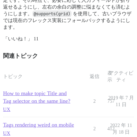
定です。その時点で、必要に応じて入力フィールドが折り
返せるようにし、左右の余白の調整に悩まなくても済むよ
うにします。
@supports(grid)
を使用して、古いブラウザ
では現在のフレックス実装にフォールバックするようにし
ます。
「いいね！」 11
関連トピック
表
アクティビ
トピック
返信
示
ティ
How to make topic Title and
2019 年 7 月
Tag selector on the same line?
2
757
11 日
UX
Tags rendering weird on mobile
2022 年 11
2
412
月 18 日
UX