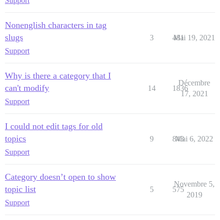
Support
Nonenglish characters in tag
slugs
3
481
Mai 19, 2021
Support
Why is there a category that I
Décembre
can't modify
14
1836
17, 2021
Support
I could not edit tags for old
topics
9
843
Mai 6, 2022
Support
Category doesn’t open to show
Novembre 5,
topic list
5
575
2019
Support