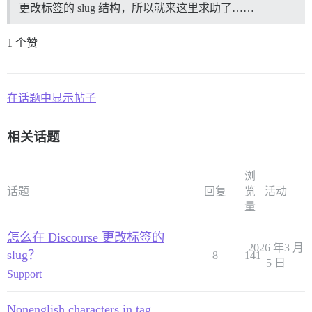
更改标签的 slug 结构，所以就来这里求助了……
1 个赞
在话题中显示帖子
相关话题
浏
话题
回复
览
活动
量
怎么在 Discourse 更改标签的
2026 年3 月
slug？
8
141
5 日
Support
Nonenglish characters in tag