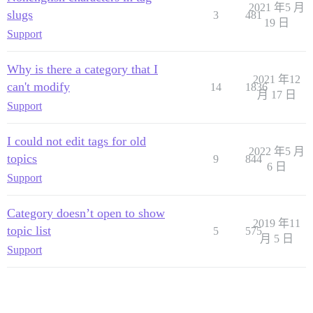
2021 年5 月
slugs
3
481
19 日
Support
Why is there a category that I
2021 年12
can't modify
14
1836
月 17 日
Support
I could not edit tags for old
2022 年5 月
topics
9
844
6 日
Support
Category doesn’t open to show
2019 年11
topic list
5
575
月 5 日
Support