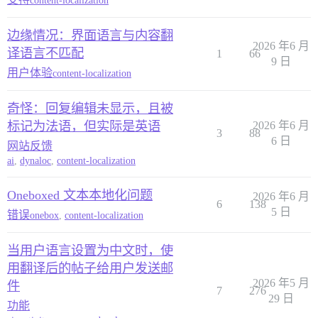
content-localization
边缘情况：界面语言与内容翻
2026 年6 月
译语言不匹配
1
66
9 日
用户体验
content-localization
奇怪：回复编辑未显示，且被
标记为法语，但实际是英语
2026 年6 月
3
88
6 日
网站反馈
ai
,
dynaloc
,
content-localization
Oneboxed 文本本地化问题
2026 年6 月
6
138
5 日
错误
onebox
,
content-localization
当用户语言设置为中文时，使
用翻译后的帖子给用户发送邮
2026 年5 月
件
7
276
29 日
功能