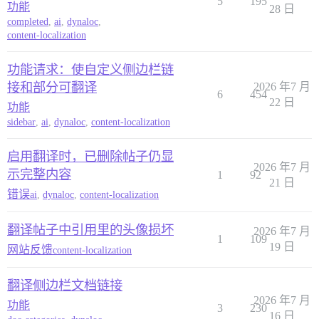
5
195
功能
28 日
completed
,
ai
,
dynaloc
,
content-localization
功能请求：使自定义侧边栏链
接和部分可翻译
2026 年7 月
6
454
22 日
功能
sidebar
,
ai
,
dynaloc
,
content-localization
启用翻译时，已删除帖子仍显
2026 年7 月
示完整内容
1
92
21 日
错误
ai
,
dynaloc
,
content-localization
翻译帖子中引用里的头像损坏
2026 年7 月
1
109
19 日
网站反馈
content-localization
翻译侧边栏文档链接
2026 年7 月
功能
3
230
16 日