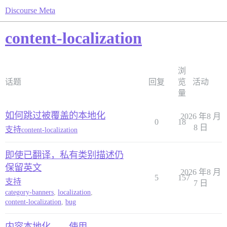
Discourse Meta
content-localization
浏
话题
回复
览
活动
量
如何跳过被覆盖的本地化
2026 年8 月
0
18
8 日
支持
content-localization
即使已翻译，私有类别描述仍
保留英文
2026 年8 月
5
157
支持
7 日
category-banners
,
localization
,
content-localization
,
bug
内容本地化——使用