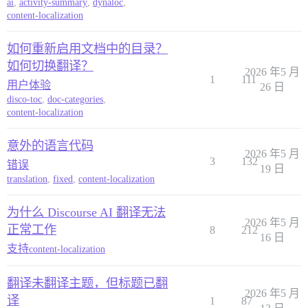
ai
,
activity-summary
,
dynaloc
,
content-localization
如何重新启用文档中的目录？
如何切换翻译？
2026 年5 月
1
111
用户体验
26 日
disco-toc
,
doc-categories
,
content-localization
意外的语言代码
2026 年5 月
3
132
错误
19 日
translation
,
fixed
,
content-localization
为什么 Discourse AI 翻译无法
2026 年5 月
正常工作
8
212
16 日
支持
content-localization
翻译未翻译主题，但标题已翻
2026 年5 月
译
1
87