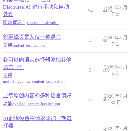
Discourse AI 进行手动和自动
2026 年8 月
54
4475
处理
7 日
网站管理
ai
,
content-localization
将翻译设置为仅一种语言
2026 年8 月
4
58
7 日
支持
content-localization
我可以向语言选择器添加其他
语言吗？
2026 年8 月
5
109
6 日
支持
multi-lingual
,
ai
,
content-localization
显示原创内容的多种语言偏好
2026 年7 月
17
607
30 日
功能
dynaloc
,
content-localization
AI翻译设置中请求添加日期选
择器
2026 年7 月