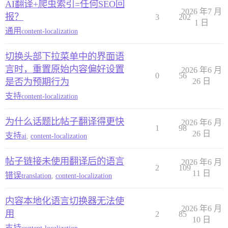
AI翻译+爬虫索引=任何SEO回
2026 年7 月
报？
3
202
1 日
通用
content-localization
切换头部下拉菜单中的界面语
言时，重置原始内容偏好设置
2026 年6 月
0
56
是否为预期行为
26 日
支持
content-localization
为什么话题比帖子翻译得更快
2026 年6 月
1
98
26 日
支持
ai
,
content-localization
帖子链接未使用翻译后的语言
2026 年6 月
2
109
11 日
错误
translation
,
content-localization
内容本地化语言切换器无法使
2026 年6 月
用
2
85
10 日
支持