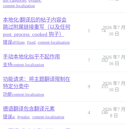
doc-categories
,
dynaloc
,
content-localization
本地化/翻译后的帖子内容会
跳过附属链接重写（以及任何
2026 年7 月
1
74
post_process_cooked 钩子）
16 日
错误
affiliate
,
fixed
,
content-localization
手动本地化似乎不起作用
2026 年7 月
7
182
16 日
支持
content-localization
功能请求：将主题翻译限制在
2026 年7 月
特定分类中
9
335
10 日
功能
content-localization
德语翻译包含翻译元素
2026 年7 月
4
146
8 日
错误
ai
,
dynaloc
,
content-localization