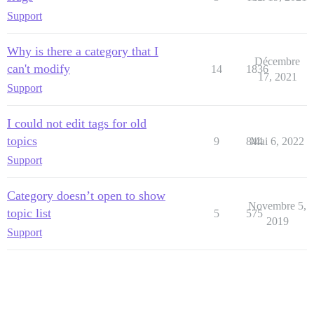
Support
Why is there a category that I
Décembre
can't modify
14
1836
17, 2021
Support
I could not edit tags for old
topics
9
844
Mai 6, 2022
Support
Category doesn’t open to show
Novembre 5,
topic list
5
575
2019
Support