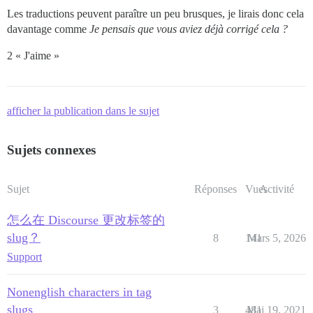
Les traductions peuvent paraître un peu brusques, je lirais donc cela
davantage comme
Je pensais que vous aviez déjà corrigé cela ?
2 « J'aime »
afficher la publication dans le sujet
Sujets connexes
Sujet
Réponses
Vues
Activité
怎么在 Discourse 更改标签的
slug？
8
141
Mars 5, 2026
Support
Nonenglish characters in tag
slugs
3
481
Mai 19, 2021