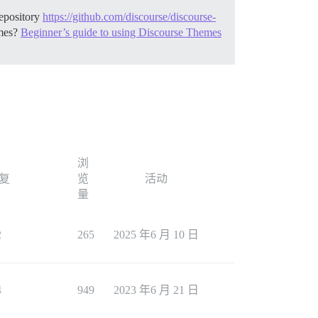
pository
https://github.com/discourse/discourse-
mes?
Beginner’s guide to using Discourse Themes
浏
复
览
活动
量
2
265
2025 年6 月 10 日
4
949
2023 年6 月 21 日