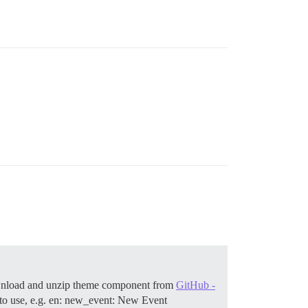
ownload and unzip theme component from
GitHub -
 to use, e.g. en: new_event: New Event