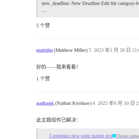
new_deadline: New Deadline Edit file category-btn-
…
5 个赞
mattdm
(Matthew Miller)
5
2023 年1 月 26 日 21:
好的——我来看看！
1 个赞
nathank
(Nathan Kershaw)
6
2025 年6 月 10 日 2
此主题组件已解决：
Customize new topic button text
Theme comp