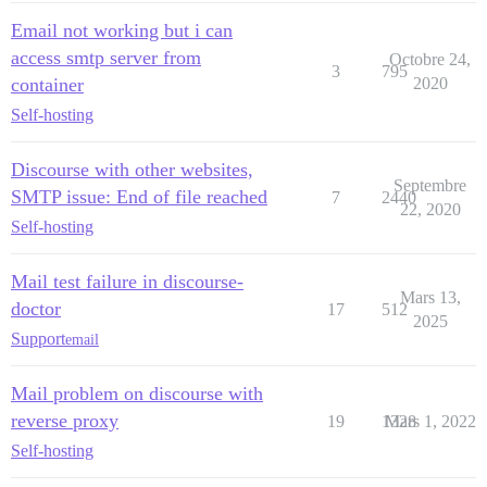
Email not working but i can
access smtp server from
Octobre 24,
3
795
container
2020
Self-hosting
Discourse with other websites,
Septembre
SMTP issue: End of file reached
7
2440
22, 2020
Self-hosting
Mail test failure in discourse-
Mars 13,
doctor
17
512
2025
Support
email
Mail problem on discourse with
reverse proxy
19
1328
Mars 1, 2022
Self-hosting