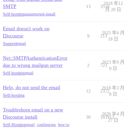
2018 年12
SMTP
13
3518
月 20 日
Self-hosting
unsupported-install
Email doesn't work on
2025 年6 月
Discourse
9
213
18 日
Support
email
Net::SMTPAuthenticationError
2023 年9 月
due to wrong mailgun server
2
723
9 日
Self-hosting
email
Help, do not send the email
2018 年3 月
12
2372
8 日
Self-hosting
Troubleshoot email on a new
2026 年4 月
Discourse install
36
183913
27 日
Self-Hosting
email
,
configuring
,
how-to