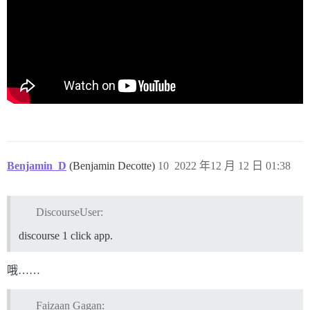
Benjamin_D
(Benjamin Decotte)
10
2022 年12 月 12 日 01:38
DiscourseUser:
discourse 1 click app.
哦……
Faizaan Gagan: