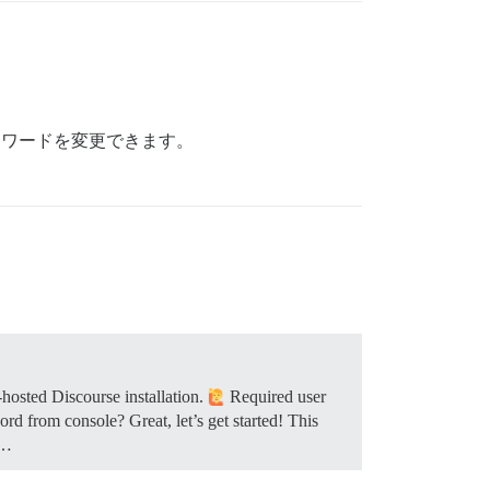
パスワードを変更できます。
-hosted Discourse installation.
Required user
rd from console? Great, let’s get started! This
n…