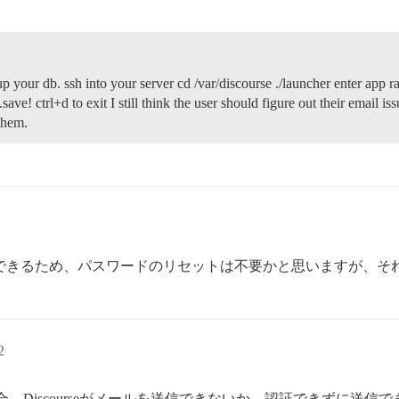
kup your db. ssh into your server cd /var/discourse ./launcher enter app 
l+d to exit I still think the user should figure out their email issue
them.
グインできるため、パスワードのリセットは不要かと思いますが、
2
場合、Discourseがメールを送信できないか、認証できずに送