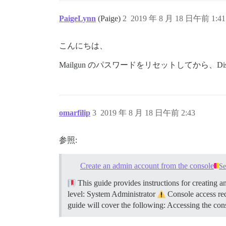
PaigeLynn
(Paige)
2
2019 年 8 月 18 日午前 1:41
こんにちは、
Mailgun のパスワードをリセットしてから、
omarfilip
3
2019 年 8 月 18 日午前 2:43
参照:
Create an admin account from the console
Se
This guide provides instructions for creating a
level: System Administrator
Console access req
guide will cover the following: Accessing the co