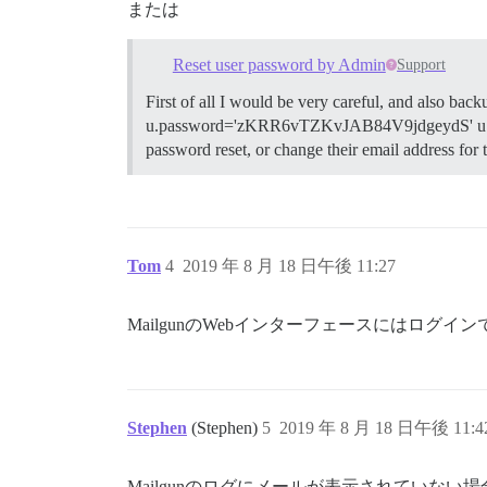
または
Reset user password by Admin
Support
First of all I would be very careful, and also bac
u.password='zKRR6vTZKvJAB84V9jdgeydS' u.save! ctr
password reset, or change their email address for 
Tom
4
2019 年 8 月 18 日午後 11:27
MailgunのWebインターフェースにはロ
Stephen
(Stephen)
5
2019 年 8 月 18 日午後 11:4
Mailgunのログにメールが表示されていない