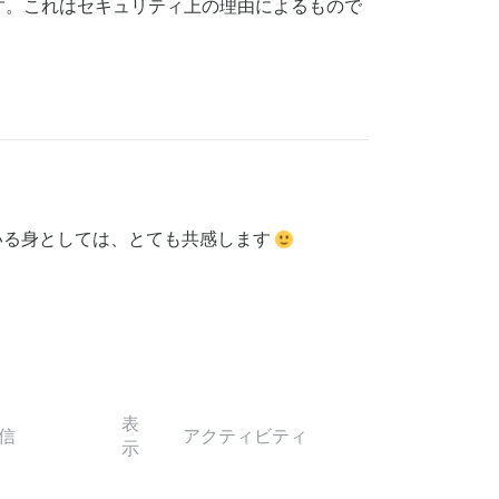
す。これはセキュリティ上の理由によるもので
いる身としては、とても共感します
表
信
アクティビティ
示