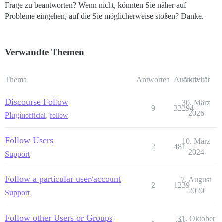
Frage zu beantworten? Wenn nicht, könnten Sie näher auf
Probleme eingehen, auf die Sie möglicherweise stoßen? Danke.
Verwandte Themen
Thema
Antworten
Aufrufe
Aktivität
Discourse Follow
30. März
9
32294
2026
Plugin
official
,
follow
Follow Users
10. März
2
481
2024
Support
Follow a particular user/account
7. August
2
1239
2020
Support
Follow other Users or Groups
31. Oktober