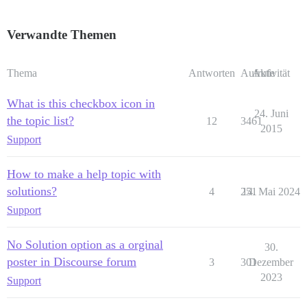
Verwandte Themen
Thema
Antworten
Aufrufe
Aktivität
What is this checkbox icon in
24. Juni
the topic list?
12
3461
2015
Support
How to make a help topic with
solutions?
4
251
14. Mai 2024
Support
No Solution option as a orginal
30.
poster in Discourse forum
3
301
Dezember
2023
Support