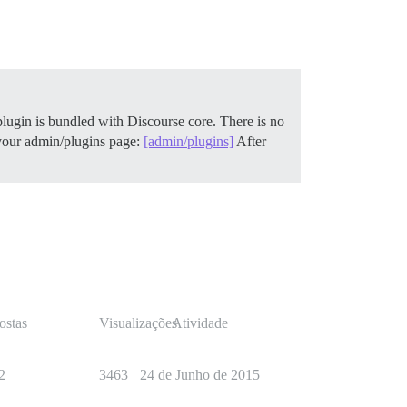
plugin is bundled with Discourse core. There is no
 your admin/plugins page:
[admin/plugins]
After
ostas
Visualizações
Atividade
2
3463
24 de Junho de 2015