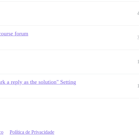
scourse forum
rk a reply as the solution" Setting
ço
Política de Privacidade