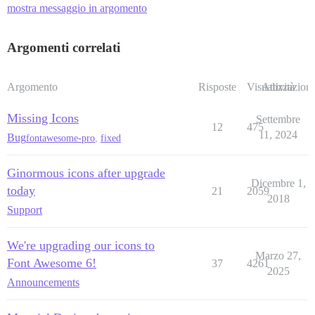
mostra messaggio in argomento
Argomenti correlati
Argomento
Risposte
Visualizzazioni
Attività
Missing Icons
Settembre
12
475
11, 2024
Bug
fontawesome-pro
,
fixed
Ginormous icons after upgrade
Dicembre 1,
today
21
2059
2018
Support
We're upgrading our icons to
Marzo 27,
Font Awesome 6!
37
4261
2025
Announcements