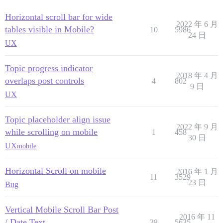
Horizontal scroll bar for wide
2022 年 6 月
tables visible in Mobile?
10
5986
24 日
UX
Topic progress indicator
2018 年 4 月
overlaps post controls
4
802
9 日
UX
Topic placeholder align issue
2022 年 9 月
while scrolling on mobile
1
458
30 日
UX
mobile
Horizontal Scroll on mobile
2016 年 1 月
11
3529
23 日
Bug
Vertical Mobile Scroll Bar Post
2016 年 11
/ Date Text
38
5635