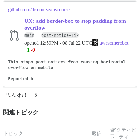
github.com/discourse/discourse
UX: add border-box to stop padding from
overflow
main
post-notice-fix
←
opened
12:59PM - 08 Jul 22 UTC
awesomerobot
+1
-0
This stops post notices from causing horizontal 
overflow on mobile

Reported h
…
「いいね！」 5
関連トピック
表
アクティビ
トピック
返信
示
ティ