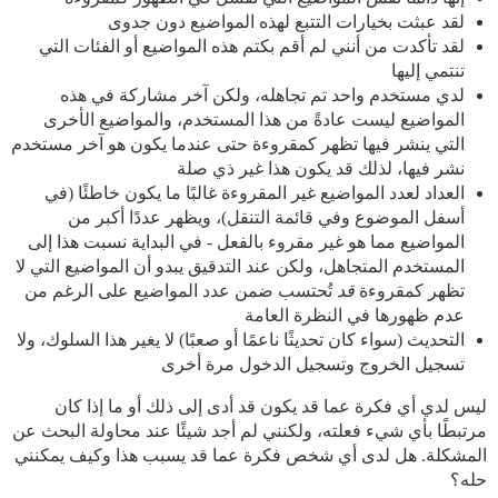
لقد عبثت بخيارات التتبع لهذه المواضيع دون جدوى
لقد تأكدت من أنني لم أقم بكتم هذه المواضيع أو الفئات التي
تنتمي إليها
لدي مستخدم واحد تم تجاهله، ولكن آخر مشاركة في هذه
المواضيع ليست عادةً من هذا المستخدم، والمواضيع الأخرى
التي ينشر فيها تظهر كمقروءة حتى عندما يكون هو آخر مستخدم
نشر فيها، لذلك قد يكون هذا غير ذي صلة
العداد لعدد المواضيع غير المقروءة غالبًا ما يكون خاطئًا (في
أسفل الموضوع وفي قائمة التنقل)، ويظهر عددًا أكبر من
المواضيع مما هو غير مقروء بالفعل - في البداية نسبت هذا إلى
المستخدم المتجاهل، ولكن عند التدقيق يبدو أن المواضيع التي لا
تظهر كمقروءة
قد
تُحتسب ضمن عدد المواضيع على الرغم من
عدم ظهورها في النظرة العامة
التحديث (سواء كان تحديثًا ناعمًا أو صعبًا) لا يغير هذا السلوك، ولا
تسجيل الخروج وتسجيل الدخول مرة أخرى
ليس لدي أي فكرة عما قد يكون قد أدى إلى ذلك أو ما إذا كان
مرتبطًا بأي شيء فعلته، ولكنني لم أجد شيئًا عند محاولة البحث عن
المشكلة. هل لدى أي شخص فكرة عما قد يسبب هذا وكيف يمكنني
حله؟