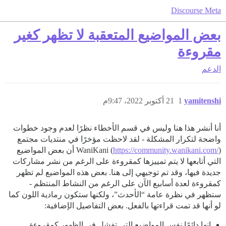
Discourse Meta
بعض المواضيع المتعقبة لا تظهر كغير
مقروءة
الدعم
yamitenshi
1
21 أكتوبر 2022، 9:47م
أنا أنشر هذا هنا وليس في قسم الأخطاء نظرًا لعدم وجود خطوات
واضحة لتكرار المشكلة - لقد لاحظت مؤخرًا في منتديات مجتمع
https://community.wanikani.com/
WaniKani (
) أن بعض المواضيع
التي أتابعها لا يتم تمييزها كمقروءة على الرغم من نشر مشاركات
جديدة فيها، وقد تم توجيهي إلى هنا. بعض هذه المواضيع لم تظهر
كمقروءة لعدة أسابيع الآن على الرغم من النشاط المنتظم -
ستظهر في نظرة عامة “الأحدث”، ولكنها ستكون رمادية اللون كما
لو أنها قد تمت قراءتها بالفعل. بعض التفاصيل الإضافية:
إنها دائمًا نفس المواضيع التي تفشل في الظهور كمقروءة