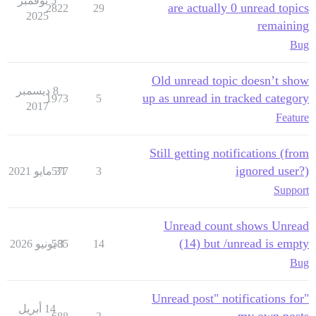
5 نوفمبر
are actually 0 unread topics
2822
29
2025
remaining
Bug
Old unread topic doesn’t show
8 ديسمبر
up as unread in tracked category
1973
5
2017
Feature
Still getting notifications (from
ignored user?)
3
31 مايو 2021
577
Support
Unread count shows Unread
(14) but /unread is empty
14
3 يونيو 2026
585
Bug
      }

"Unread post" notifications for
14 أبريل