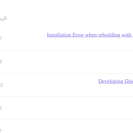
الرد
Installation Error when rebuilding with
7
8
Developing Disc
32
2
7