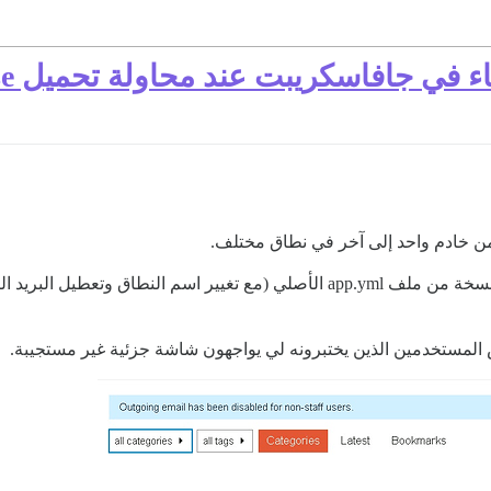
سكريبت عند محاولة تحميل Discourse الخاص بنا
لقد قمت بإنشاء منصة Discourse الجديدة باستخدام نسخة من ملف app.yml الأصلي (مع
 المستخدمين الذين يختبرونه لي يواجهون شاشة جزئية غير مستجيبة.