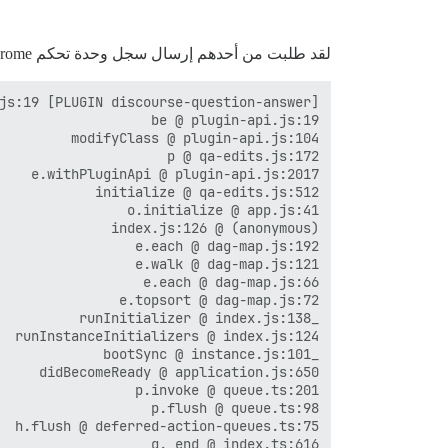
لقد طلبت من أحدهم إرسال سجل وحدة تحكم Chrome الخاص به، وهو يبدو كالتالي: