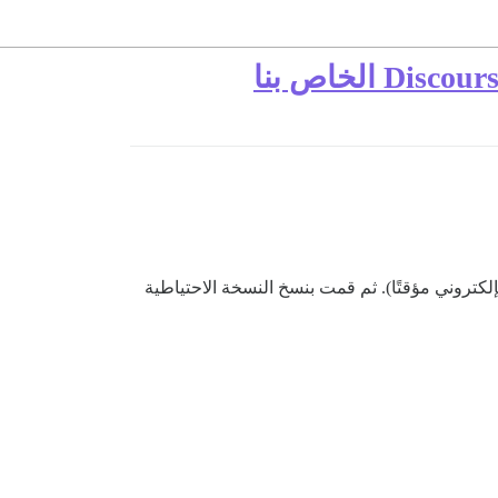
 تغيير اسم النطاق وتعطيل البريد الإلكتروني مؤقتًا). ثم قمت بنسخ النسخة الاحتياطية