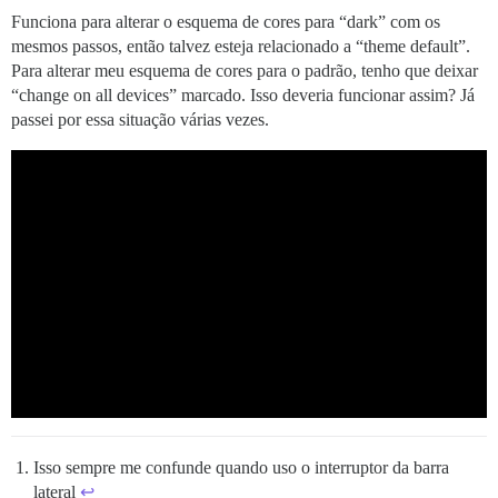
Funciona para alterar o esquema de cores para “dark” com os
mesmos passos, então talvez esteja relacionado a “theme default”.
Para alterar meu esquema de cores para o padrão, tenho que deixar
“change on all devices” marcado. Isso deveria funcionar assim? Já
passei por essa situação várias vezes.
Isso sempre me confunde quando uso o interruptor da barra
lateral
↩︎