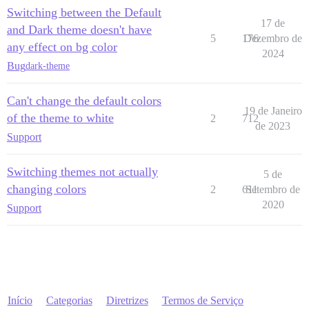
Switching between the Default
17 de
and Dark theme doesn't have
5
176
Dezembro de
any effect on bg color
2024
Bug
dark-theme
Can't change the default colors
19 de Janeiro
of the theme to white
2
712
de 2023
Support
Switching themes not actually
5 de
changing colors
2
611
Setembro de
2020
Support
Início
Categorias
Diretrizes
Termos de Serviço