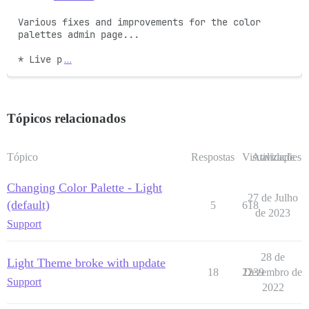
Various fixes and improvements for the color 
palettes admin page... 

* Live p
…
Tópicos relacionados
Tópico
Respostas
Visualizações
Atividade
Changing Color Palette - Light
27 de Julho
(default)
5
618
de 2023
Support
28 de
Light Theme broke with update
18
2239
Dezembro de
Support
2022