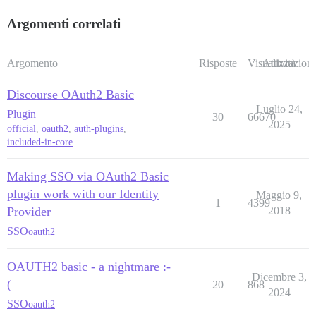
Argomenti correlati
Argomento
Risposte
Visualizzazioni
Attività
Discourse OAuth2 Basic
Luglio 24,
Plugin
30
66670
2025
official
,
oauth2
,
auth-plugins
,
included-in-core
Making SSO via OAuth2 Basic
plugin work with our Identity
Maggio 9,
1
4399
Provider
2018
SSO
oauth2
OAUTH2 basic - a nightmare :-
Dicembre 3,
(
20
868
2024
SSO
oauth2