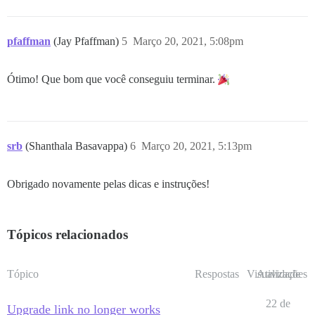
pfaffman
(Jay Pfaffman)
5
Março 20, 2021, 5:08pm
Ótimo! Que bom que você conseguiu terminar.
srb
(Shanthala Basavappa)
6
Março 20, 2021, 5:13pm
Obrigado novamente pelas dicas e instruções!
Tópicos relacionados
Tópico
Respostas
Visualizações
Atividade
22 de
Upgrade link no longer works