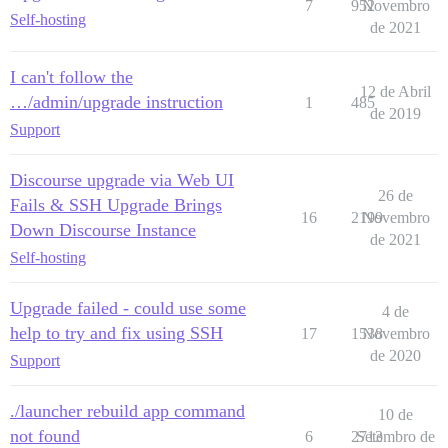
7
952
Novembro
Self-hosting
de 2021
I can't follow the
12 de Abril
…/admin/upgrade instruction
1
485
de 2019
Support
Discourse upgrade via Web UI
26 de
Fails & SSH Upgrade Brings
16
2199
Novembro
Down Discourse Instance
de 2021
Self-hosting
Upgrade failed - could use some
4 de
help to try and fix using SSH
17
1538
Novembro
de 2020
Support
./launcher rebuild app command
10 de
not found
6
2713
Setembro de