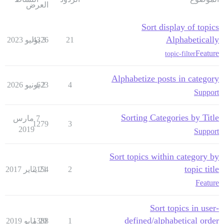
العرض
Sort display of topics
Alphabetically
21
3 يوليو 2023
4326
Feature
topic-filter
Alphabetize posts in category
4
2 يونيو 2026
623
Support
Sorting Categories by Title
7 مارس
1279
3
2019
Support
Sort topics within category by
topic title
2
21 يناير 2017
2154
Feature
Sort topics in user-
defined/alphabetical order
1
20 مايو 2019
1388