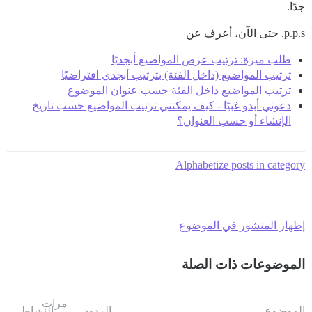
جدًا.
p.p.s. حتى الآن، أعرف عن
طلب ميزة: ترتيب عرض المواضيع أبجديًا
ترتيب المواضيع (داخل الفئة) بترتيب أبجدي افتراضيًا
ترتيب المواضيع داخل الفئة حسب عنوان الموضوع
دعوني أبدو غبيًا - كيف يمكنني ترتيب المواضيع حسب تاريخ
الإنشاء أو حسب العنوان؟
Alphabetize posts in category
إظهار المنشور في الموضوع
الموضوعات ذات الصلة
مرات
الموضوع
الردود
النشاط