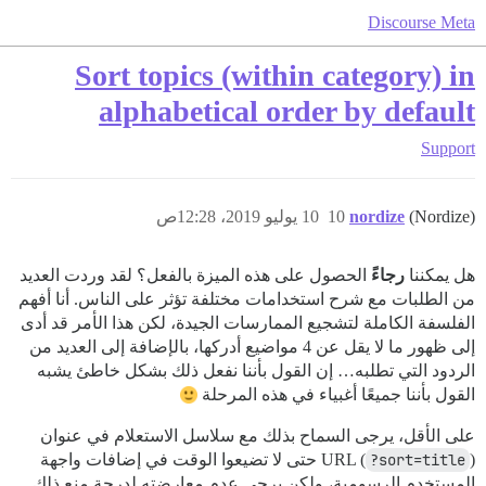
Discourse Meta
Sort topics (within category) in
alphabetical order by default
Support
(Nordize)
nordize
10
10 يوليو 2019، 12:28ص
هل يمكننا
رجاءً
الحصول على هذه الميزة بالفعل؟ لقد وردت العديد
من الطلبات مع شرح استخدامات مختلفة تؤثر على الناس. أنا أفهم
الفلسفة الكاملة لتشجيع الممارسات الجيدة، لكن هذا الأمر قد أدى
إلى ظهور ما لا يقل عن 4 مواضيع أدركها، بالإضافة إلى العديد من
الردود التي تطلبه… إن القول بأننا نفعل ذلك بشكل خاطئ يشبه
القول بأننا جميعًا أغبياء في هذه المرحلة
على الأقل، يرجى السماح بذلك مع سلاسل الاستعلام في عنوان
?sort=title
URL (
) حتى لا تضيعوا الوقت في إضافات واجهة
المستخدم الرسومية، ولكن يرجى عدم معارضته لدرجة منع ذلك