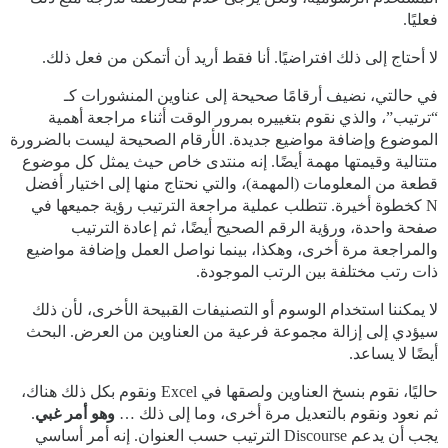
فعليًا.
لا أحتاج إلى ذلك افتراضيًا. أنا فقط أريد أن أتمكن من فعل ذلك.
في حالتي، نضيف أرقامًا صحيحة إلى عناوين المنشورات كـ
“ترتيب”، والذي نقوم بتغييره بمرور الوقت أثناء مراجعة أهمية
الموضوع وإضافة مواضيع جديدة. الأرقام الصحيحة ليست بالضرورة
متتالية وقيمتها مهمة أيضًا. إنه منتدى خاص حيث يمثل كل موضوع
قطعة من المعلومات (المهمة)، والتي نحتاج منها إلى اختيار أفضل
N كخطوة أخيرة. تتطلب عملية مراجعة الترتيب رؤية جميعها في
صفحة واحدة، ورؤية الرقم الصحيح أيضًا، ثم إعادة الترتيب
والمراجعة مرة أخرى، وهكذا، بينما نواصل العمل وإضافة مواضيع
ذات رتب مختلفة بين الرتب الموجودة.
لا يمكننا استخدام الوسوم أو التصنيفات القبيحة الأخرى، لأن ذلك
سيؤدي إلى إزالة مجموعة فرعية من العناوين من العرض. البحث
أيضًا لا يساعد.
حاليًا، نقوم بنسخ العناوين ولصقها في Excel ونقوم بكل ذلك هناك،
ثم نعود ونقوم بالتعديل مرة أخرى، وما إلى ذلك …
وهو أمر غبي
.
يجب أن يدعم Discourse الترتيب حسب العنوان. إنه أمر أساسي