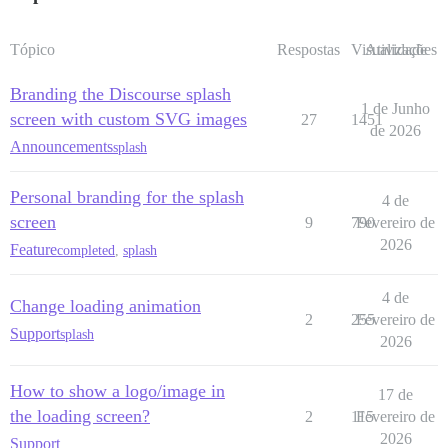
Tópico
Respostas
Visualizações
Atividade
Branding the Discourse splash
1 de Junho
screen with custom SVG images
27
1451
de 2026
Announcements
splash
Personal branding for the splash
4 de
screen
9
790
Fevereiro de
2026
Feature
completed
,
splash
4 de
Change loading animation
2
255
Fevereiro de
Support
splash
2026
How to show a logo/image in
17 de
the loading screen?
2
115
Fevereiro de
2026
Support