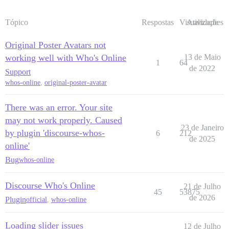
Tópico
Respostas
Visualizações
Atividade
Original Poster Avatars not
working well with Who's Online
13 de Maio
1
64
de 2022
Support
whos-online
,
original-poster-avatar
There was an error. Your site
may not work properly. Caused
23 de Janeiro
by plugin 'discourse-whos-
6
212
de 2025
online'
Bug
whos-online
Discourse Who's Online
21 de Julho
45
53875
de 2026
Plugin
official
,
whos-online
Loading slider issues
12 de Julho