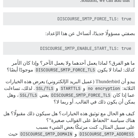
solution, we can add that.
DISCOURSE_SMTP_FORCE_TLS: true

بصفتي مسؤولًا جديدًا، أتساءل عن هذا الإعداد:
DISCOURSE_SMTP_ENABLE_START_TLS: true

ما هو الفرق؟ لماذا يعمل أحدهما ولا يعمل الآخر؟ وإذا كان الأمر
كذلك: لماذا لا يكون
DISCOURSE_SMTP_FORCE_TLS
موجودًا أيضًا؟
يبدو أن Thunderbird (عميل البريد الإلكتروني) يعرض هذه الخيارات
الثلاثة:
no encryption
و
STARTTLS
و
SSL/TLS
. لذلك، تساءلت
عما إذا كان
DISCOURSE_SMTP_FORCE_TLS
يعني
SSL/TLS
، وهل
يمكن أن يكون ذلك في القالب. أو ربما لا؟
كيف هو الحال مع توثيق هذه الخيارات؟ هل سيكون ذلك مقبولًا؟ هل
هناك سياسة “الحفاظ على القوالب صغيرة”؟
على سبيل المثال، كنت مرتبكًا بعض الشيء بسبب
DISCOURSE_SMTP_ADDRESS
و
DISCOURSE_SMTP_DOMAIN
حيث