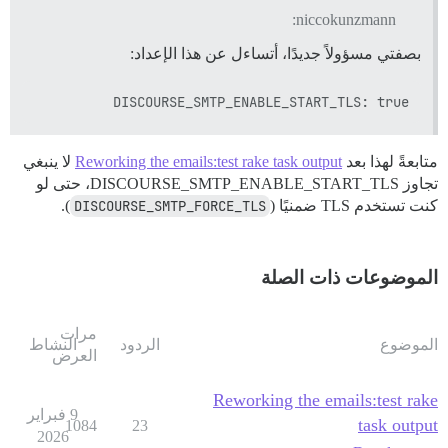
niccokunzmann:
بصفتي مسؤولاً جديدًا، أتساءل عن هذا الإعداد:
DISCOURSE_SMTP_ENABLE_START_TLS: true

متابعةً لهذا بعد
Reworking the emails:test rake task output
لا ينبغي
تجاوز DISCOURSE_SMTP_ENABLE_START_TLS، حتى لو
كنت تستخدم TLS ضمنيًا (
DISCOURSE_SMTP_FORCE_TLS
).
الموضوعات ذات الصلة
مرات
الموضوع
الردود
النشاط
العرض
Reworking the emails:test rake
9 فبراير
task output
1084
23
2026