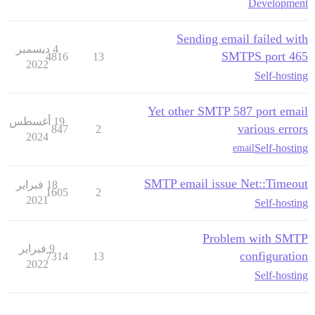
Development
Sending email failed with
4 ديسمبر
SMTPS port 465
4816
13
2022
Self-hosting
Yet other SMTP 587 port email
19 أغسطس
various errors
847
2
2024
Self-hosting
email
SMTP email issue Net::Timeout
18 فبراير
1605
2
2021
Self-hosting
Problem with SMTP
9 فبراير
configuration
7314
13
2022
Self-hosting