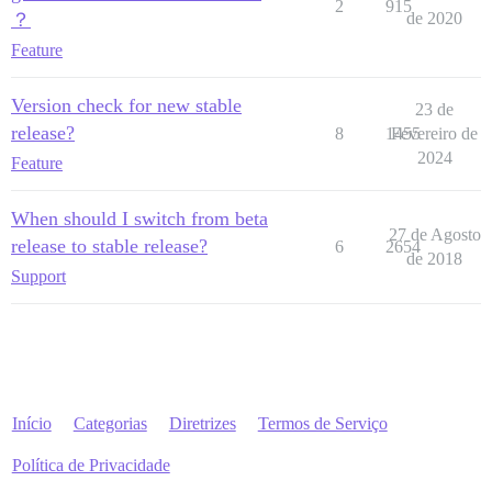
2
915
？
de 2020
Feature
Version check for new stable
23 de
release?
8
1455
Fevereiro de
2024
Feature
When should I switch from beta
27 de Agosto
release to stable release?
6
2654
de 2018
Support
Início
Categorias
Diretrizes
Termos de Serviço
Política de Privacidade