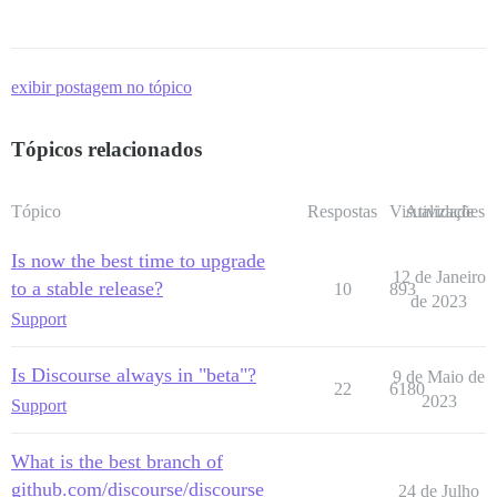
exibir postagem no tópico
Tópicos relacionados
Tópico
Respostas
Visualizações
Atividade
Is now the best time to upgrade
12 de Janeiro
to a stable release?
10
893
de 2023
Support
Is Discourse always in "beta"?
9 de Maio de
22
6180
2023
Support
What is the best branch of
github.com/discourse/discourse
24 de Julho