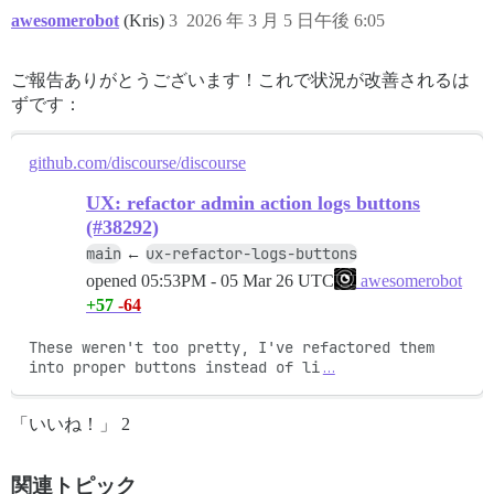
awesomerobot
(Kris)
3
2026 年 3 月 5 日午後 6:05
ご報告ありがとうございます！これで状況が改善されるは
ずです：
github.com/discourse/discourse
UX: refactor admin action logs buttons
(#38292)
main
ux-refactor-logs-buttons
←
opened
05:53PM - 05 Mar 26 UTC
awesomerobot
+57
-64
These weren't too pretty, I've refactored them 
into proper buttons instead of li
…
「いいね！」 2
関連トピック