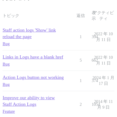
表
アクティビ
トピック
返信
示
ティ
Staff action logs 'Show' link
2022 年 10
reload the page
1
394
月 11 日
Bug
Links in Logs have a blank href
2022 年 10
5
662
月 11 日
Bug
Action Logs button not working
2024 年 1 月
1
374
17 日
Bug
Improve our ability to view
2014 年 11
Staff Action Logs
2
1054
月 9 日
Feature