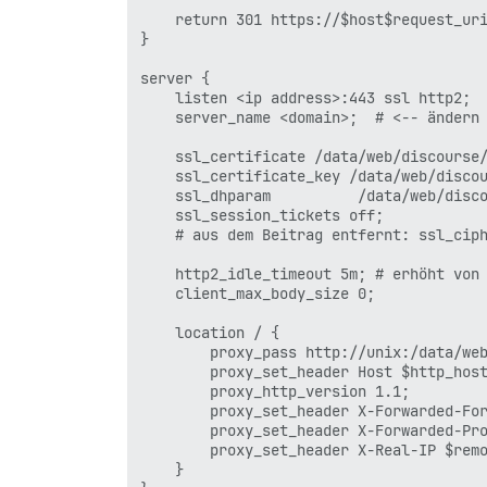
    return 301 https://$host$request_uri
}

server {

    listen <ip address>:443 ssl http2;  
    server_name <domain>;  # <-- ändern 
    ssl_certificate /data/web/discourse/
    ssl_certificate_key /data/web/discou
    ssl_dhparam          /data/web/disco
    ssl_session_tickets off;

    # aus dem Beitrag entfernt: ssl_ciph
    http2_idle_timeout 5m; # erhöht von 
    client_max_body_size 0;

    location / {

        proxy_pass http://unix:/data/web
        proxy_set_header Host $http_host
        proxy_http_version 1.1;

        proxy_set_header X-Forwarded-For
        proxy_set_header X-Forwarded-Pro
        proxy_set_header X-Real-IP $remo
    }
