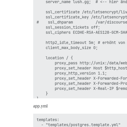
    server_name lush.gg;  # <-- hier änd
    ssl_certificate /etc/letsencrypt/liv
    ssl_certificate_key /etc/letsencrypt
#    ssl_dhparam          /var/discourse
    ssl_session_tickets off;

    ssl_ciphers ECDHE-RSA-AES128-GCM-SH
    http2_idle_timeout 5m; # erhöht von 
    client_max_body_size 0;

    location / {

        proxy_pass http://unix:/data/web
        proxy_set_header Host $http_host
        proxy_http_version 1.1;

        proxy_set_header X-Forwarded-For
        proxy_set_header X-Forwarded-Pro
        proxy_set_header X-Real-IP $remo
    }

}

app.yml
templates:

  - "templates/postgres.template.yml"
