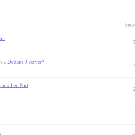
Antw
let
n a Debian 9 server?
 another Port
s