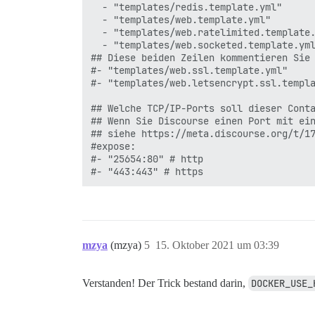
  - "templates/redis.template.yml"

  - "templates/web.template.yml"

  - "templates/web.ratelimited.template.
  - "templates/web.socketed.template.yml
## Diese beiden Zeilen kommentieren Sie 
#- "templates/web.ssl.template.yml"

#- "templates/web.letsencrypt.ssl.templa
## Welche TCP/IP-Ports soll dieser Conta
## Wenn Sie Discourse einen Port mit ein
## siehe https://meta.discourse.org/t/17
#expose:

#- "25654:80" # http

mzya
(mzya)
5
15. Oktober 2021 um 03:39
Verstanden! Der Trick bestand darin,
DOCKER_USE_