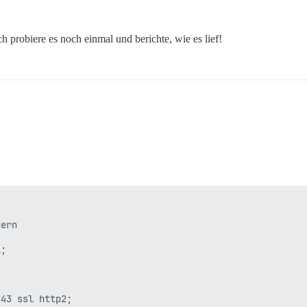
ich probiere es noch einmal und berichte, wie es lief!
ern

;

43 ssl http2;
