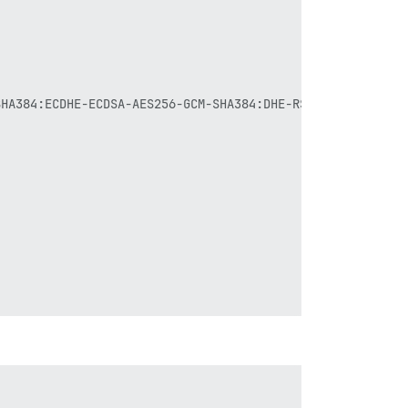
SHA384:ECDHE-ECDSA-AES256-GCM-SHA384:DHE-RSA-AES128-GCM-S