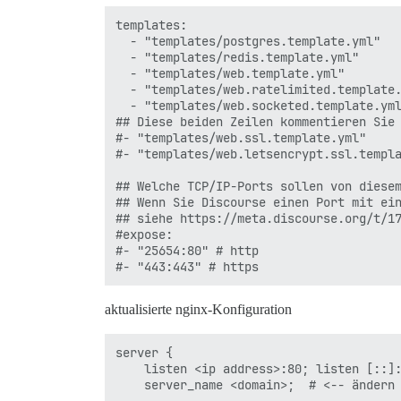
templates:

  - "templates/postgres.template.yml"

  - "templates/redis.template.yml"

  - "templates/web.template.yml"

  - "templates/web.ratelimited.template.
  - "templates/web.socketed.template.yml
## Diese beiden Zeilen kommentieren Sie 
#- "templates/web.ssl.template.yml"

#- "templates/web.letsencrypt.ssl.templa
## Welche TCP/IP-Ports sollen von diesem
## Wenn Sie Discourse einen Port mit ein
## siehe https://meta.discourse.org/t/17
#expose:

#- "25654:80" # http

aktualisierte nginx-Konfiguration
server {

    listen <ip address>:80; listen [::]:
    server_name <domain>;  # <-- ändern 