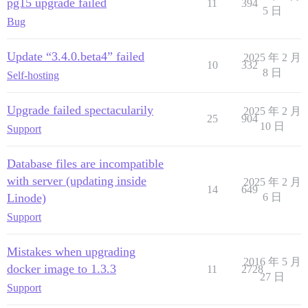
pg15 upgrade failed
11
394
5 日
Bug
Update “3.4.0.beta4” failed
2025 年 2 月
10
332
8 日
Self-hosting
Upgrade failed spectacularily
2025 年 2 月
25
904
10 日
Support
Database files are incompatible
with server (updating inside
2025 年 2 月
14
649
Linode)
6 日
Support
Mistakes when upgrading
2016 年 5 月
docker image to 1.3.3
11
2728
27 日
Support