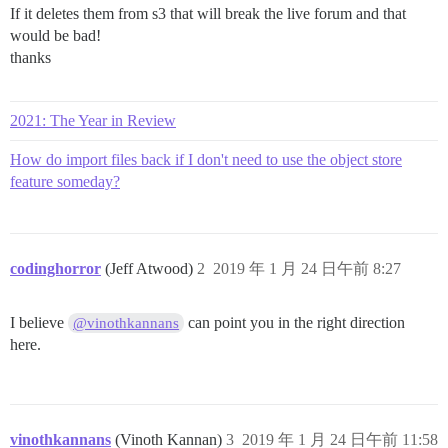
If it deletes them from s3 that will break the live forum and that
would be bad!
thanks
2021: The Year in Review
How do import files back if I don't need to use the object store
feature someday?
codinghorror
(Jeff Atwood)
2
2019 年 1 月 24 日午前 8:27
I believe
can point you in the right direction
@vinothkannans
here.
vinothkannans
(Vinoth Kannan)
3
2019 年 1 月 24 日午前 11:58