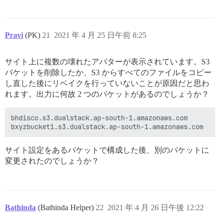
 "//bxyzbucket1.s3.dualstack.ap-south-1.amazonaws.com
 "//bhdisco.s3.dualstack.ap-south-1.amazonaws.com/upl
 "//bxyzbucket1.s3.dualstack.ap-south-1.amazonaws.com
 "//bxyzbucket1.s3.dualstack.ap-south-1.amazonaws.com
Pravi
(PK)
21
2021 年 4 月 25 日午前 8:25
 "//bxyzbucket1.s3.dualstack.ap-south-1.amazonaws.com
 "//bxyzbucket1.s3.dualstack.ap-south-1.amazonaws.com
 "//bxyzbucket1.s3.dualstack.ap-south-1.amazonaws.com
サイト上に複数の壊れたアバターが表示されています。S3
 "//bxyzbucket1.s3.dualstack.ap-south-1.amazonaws.com
バケットを削除したか、S3 からすべてのファイルをコピー
 "//bhdisco.s3.dualstack.ap-south-1.amazonaws.com/upl
 "//bxyzbucket1.s3.dualstack.ap-south-1.amazonaws.com
し直した後にリベイクを行っていないことが原因だと思わ
 "//bxyzbucket1.s3.dualstack.ap-south-1.amazonaws.com
れます。出力に何故 2 つのバケットがあるのでしょうか？
 "//bxyzbucket1.s3.dualstack.ap-south-1.amazonaws.com
 "//bxyzbucket1.s3.dualstack.ap-south-1.amazonaws.com
bhdisco.s3.dualstack.ap-south-1.amazonaws.com

 "//bxyzbucket1.s3.dualstack.ap-south-1.amazonaws.com
 "//bxyzbucket1.s3.dualstack.ap-south-1.amazonaws.com
サイト設定をあるバケットで構成した後、別のバケットに
変更されたのでしょうか？
Bathinda
(Bathinda Helper)
22
2021 年 4 月 26 日午後 12:22