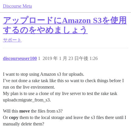
Discourse Meta
アップロードにAmazon S3を使用
するのをやめましょう
サポート
discourseuser100
1
2019 年 1 月 23 日午後 1:26
I want to stop using Amazon s3 for uploads.
I’ve not done a rake task like this so want to check things before I
run on the live environment.
My plan is to use a clone of my live server to test the rake task
uploads:migrate_from_s3.
Will this
move
the files from s3?
Or
copy
them to the local storage and leave the s3 files there until I
manually delete them?