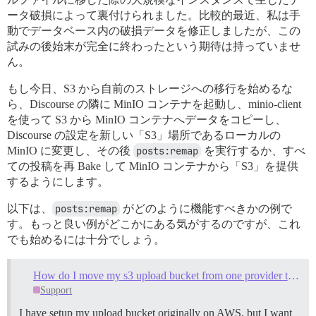
ータ破損によって裏付けられました。比較的最近、私は手
動でデータベース内の破損データを修正しましたが、この
試みの後始末が完全に終わったという期待は持っていませ
ん。
もし今日、S3 から自前のストレージへの移行を始めるな
ら、Discourse の隣に MinIO コンテナを起動し、minio-client
を使って S3 から MinIO コンテナへデータをコピーし、
Discourse の設定を新しい「S3」場所であるローカルの
MinIO に変更し、その後
posts:remap
を実行するか、すべ
ての投稿を再 Bake して MinIO コンテナから「S3」を提供
するようにします。
以下は、
posts:remap
がどのように機能すべきかの例で
す。もっと良い例がどこかにある気がするのですが、これ
でも始めるには十分でしょう。
How do I move my s3 upload bucket from one provider to another?
Support
I have setup my upload bucket originally on AWS, but I want