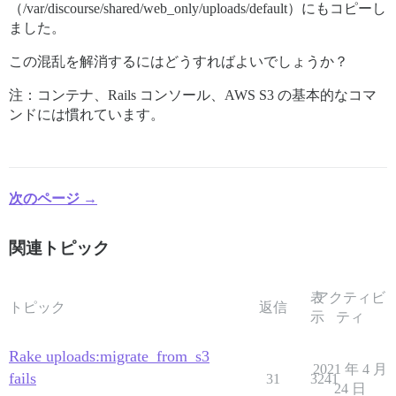
（/var/discourse/shared/web_only/uploads/default）にもコピーし
ました。
この混乱を解消するにはどうすればよいでしょうか？
注：コンテナ、Rails コンソール、AWS S3 の基本的なコマ
ンドには慣れています。
次のページ →
関連トピック
表
アクティビ
トピック
返信
示
ティ
Rake uploads:migrate_from_s3
2021 年 4 月
fails
31
3241
24 日