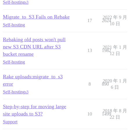
Self-hosting
s3
Migrate_to_S3 Fails on Rebake
2022 年 9 月
17
2624
10 日
Self-hosting
Rebaking old posts won't pull
new S3 CDN URL after S3
2021 年 1 月
13
1982
bucket rename
12 日
Self-hosting
Rake uploads:migrate_to_s3
2020 年 1 月
error
8
890
6 日
Self-hosting
s3
Step-by-step for moving large
2018 年 8 月
site uploads to S3?
10
1499
22 日
Support