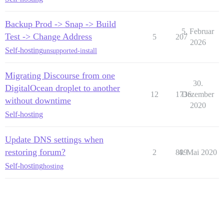
Backup Prod -> Snap -> Build
5. Februar
Test -> Change Address
5
207
2026
Self-hosting
unsupported-install
Migrating Discourse from one
30.
DigitalOcean droplet to another
12
1736
Dezember
without downtime
2020
Self-hosting
Update DNS settings when
restoring forum?
2
899
4. Mai 2020
Self-hosting
hosting