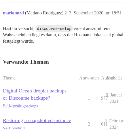
marianord
(Mariano Rodriguez)
2
3. September 2020 um 18:51
Hast du versucht,
discourse-setup
erneut auszuführen?
Wahrscheinlich liegt es daran, dass der Hostname lokal statt global
festgelegt wurde.
Verwandte Themen
Thema
Antworten
Aufrufe
Aktivität
Digital Ocean droplet backups
6. Januar
or Discourse backups?
1
977
2021
Self-hosting
backups
Restoring a snapshotted instance
2. Februar
2
611
2024
Self-hosting