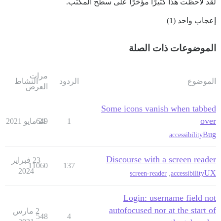
لقد لاحظت هذا كثيرًا مؤخرًا على سطح المكتب.
إعجاب واحد (1)
الموضوعات ذات الصلة
مرات
الموضوع
الردود
النشاط
العرض
Some icons vanish when tabbed
over
1
21 مايو 2021
649
Bug
accessibility
Discourse with a screen reader
23 فبراير
11060
137
2024
UX
screen-reader
,
accessibility
Login: username field not
autofocused nor at the start of
2 مارس
548
4