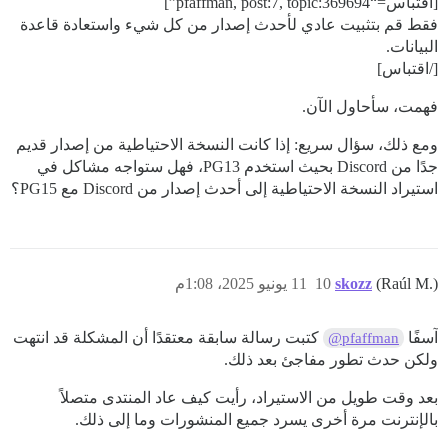
[اقتباس=“pfaffman, post:7, topic:369694”]
فقط قم بتثبيت عادي لأحدث إصدار من كل شيء واستعادة قاعدة
البيانات.
[/اقتباس]
فهمت، سأحاول الآن.
ومع ذلك، سؤال سريع: إذا كانت النسخة الاحتياطية من إصدار قديم
جدًا من Discord بحيث استخدم PG13، فهل ستواجه مشاكل في
استيراد النسخة الاحتياطية إلى أحدث إصدار من Discord مع PG15؟
(Raúl M.)
skozz
10
11 يونيو 2025، 1:08م
آسفًا
كتبت رسالة سابقة معتقدًا أن المشكلة قد انتهت
@pfaffman
ولكن حدث تطور مفاجئ بعد ذلك.
بعد وقت طويل من الاستيراد، رأيت كيف عاد المنتدى متصلاً
بالإنترنت مرة أخرى يسرد جميع المنشورات وما إلى ذلك.