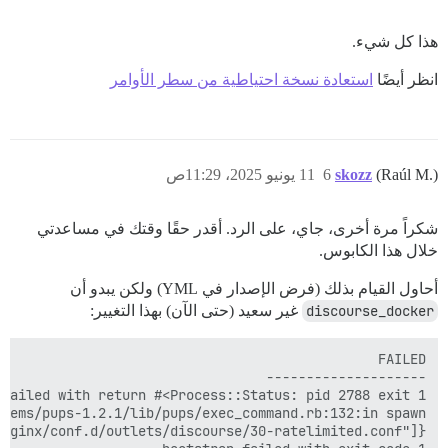
هذا كل شيء.
انظر أيضًا
استعادة نسخة احتياطية من سطر الأوامر
(Raúl M.)
skozz
6
11 يونيو 2025، 11:29ص
شكراً مرة أخرى، جاي، على الرد. أقدر حقًا وقتك في مساعدتي
خلال هذا الكابوس.
أحاول القيام بذلك (فرض الإصدار في YML) ولكن يبدو أن
discourse_docker
غير سعيد (حتى الآن) بهذا التغيير: