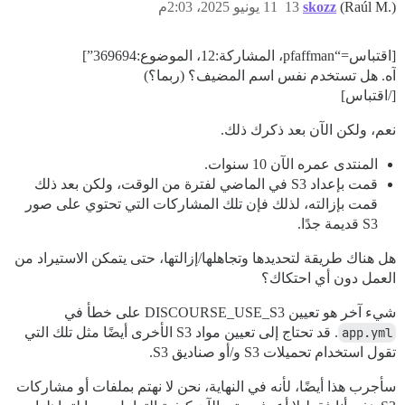
(Raúl M.)
skozz
13
11 يونيو 2025، 2:03م
[اقتباس=“pfaffman، المشاركة:12، الموضوع:369694”]
آه. هل تستخدم نفس اسم المضيف؟ (ربما؟)
[/اقتباس]
نعم، ولكن الآن بعد ذكرك ذلك.
المنتدى عمره الآن 10 سنوات.
قمت بإعداد S3 في الماضي لفترة من الوقت، ولكن بعد ذلك
قمت بإزالته، لذلك فإن تلك المشاركات التي تحتوي على صور
S3 قديمة جدًا.
هل هناك طريقة لتحديدها وتجاهلها/إزالتها، حتى يتمكن الاستيراد من
العمل دون أي احتكاك؟
شيء آخر هو تعيين DISCOURSE_USE_S3 على خطأ في
app.yml
. قد تحتاج إلى تعيين مواد S3 الأخرى أيضًا مثل تلك التي
تقول استخدام تحميلات S3 و/أو صناديق S3.
سأجرب هذا أيضًا، لأنه في النهاية، نحن لا نهتم بملفات أو مشاركات