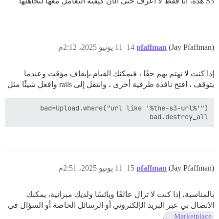
S3 هذه، أنا فقط لا أعرف حتى الآن كيفية التعامل معها لتجاهلها
(Jay Pfaffman)
pfaffman
14
11 يونيو 2025، 2:12م
إذا كنت لا تهتم بهم حقًا ، فيمكنك القيام بإيقاف مؤقت وعندما
يتوقف ، افتح نافذة طرفية أخرى ، وانتقل إلى rails وافعل شيئًا مثل
bad.destroy_all

(Jay Pfaffman)
pfaffman
15
11 يونيو 2025، 2:51م
بالمناسبة، إذا كنت لا تزال عالقًا ويائسًا ولديك ميزانية، يمكنك
الاتصال بي عبر البريد الإلكتروني أو الرسائل الخاصة أو السؤال في
.
Marketplace