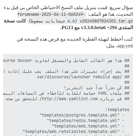
سؤال سريع: قمت بتنزيل ملف النسخ الاحتياطي الخاص بي قبل بدء
التحديث، هذا هو الملف:
forumname-2025-06-11-060249-
v20240807024301.tar.gz (4.6 جيجابايت مضغوط)
كانت نسخة
المنتدى v3.3.0.beta6 +294 مع PG13.
كنت أخطط لتهيئة القطرة الجديدة مع فرض هذه النسخة في
app.yml، مثل:
58b146e5650d21103bf084e9bf66843e46e627827f50b6f8c03376
