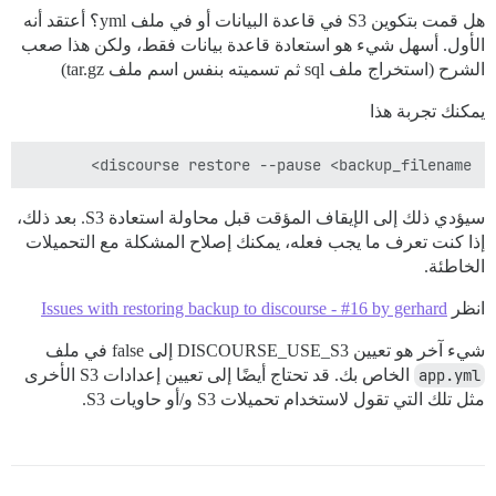
هل قمت بتكوين S3 في قاعدة البيانات أو في ملف yml؟ أعتقد أنه
الأول. أسهل شيء هو استعادة قاعدة بيانات فقط، ولكن هذا صعب
الشرح (استخراج ملف sql ثم تسميته بنفس اسم ملف tar.gz)
يمكنك تجربة هذا
discourse restore --pause <backup_filename>

سيؤدي ذلك إلى الإيقاف المؤقت قبل محاولة استعادة S3. بعد ذلك،
إذا كنت تعرف ما يجب فعله، يمكنك إصلاح المشكلة مع التحميلات
الخاطئة.
انظر
Issues with restoring backup to discourse - #16 by gerhard
شيء آخر هو تعيين DISCOURSE_USE_S3 إلى false في ملف
app.yml
الخاص بك. قد تحتاج أيضًا إلى تعيين إعدادات S3 الأخرى
مثل تلك التي تقول لاستخدام تحميلات S3 و/أو حاويات S3.