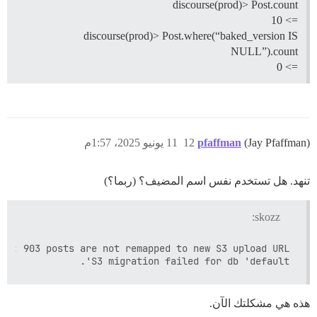
discourse(prod)> Post.count
=> 10
discourse(prod)> Post.where(“baked_version IS
NULL”).count
=> 0
(Jay Pfaffman)
pfaffman
12
11 يونيو 2025، 1:57م
![Screenshot 2025-06-11 at 15.07.52|690x221](upload://jndXpOTWcvpiv94CczGn2SRRqVU.jpeg)
تنهد. هل تستخدم نفس اسم المضيف؟ (ربما؟)
skozz:
S3 migration failed for db 'default'.

هذه هي مشكلتك الآن.