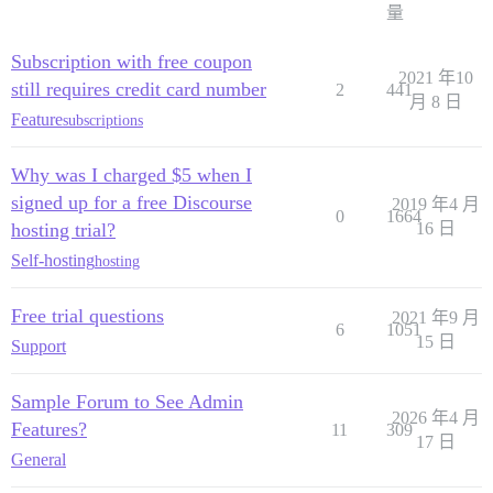
量
Subscription with free coupon
2021 年10
still requires credit card number
2
441
月 8 日
Feature
subscriptions
Why was I charged $5 when I
signed up for a free Discourse
2019 年4 月
0
1664
hosting trial?
16 日
Self-hosting
hosting
Free trial questions
2021 年9 月
6
1051
15 日
Support
Sample Forum to See Admin
2026 年4 月
Features?
11
309
17 日
General