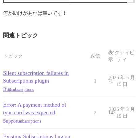
何か助けがあれば幸いです！
関連トピック
表
アクティビ
トピック
返信
示
ティ
Silent subscription failures in
2026 年 5 月
Subscriptions plugin
1
71
15 日
Bug
subscriptions
Error: A payment method of
2026 年 3 月
type card was expected
2
142
19 日
Support
subscriptions
Existing Subscriptions bug on