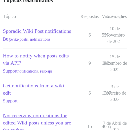
Tópicos relacionados
Tópico
Respostas
Visualizações
Atividade
10 de
Sporadic Wiki Post notifications
6
555
Novembro
Bug
wiki-posts
,
notifications
de 2021
How to notify when posts edits
15 de
via API?
9
187
Dezembro de
2025
Support
notifications
,
rest-api
Get notifications from a wiki
3 de
edit
6
1307
Fevereiro de
2023
Support
Not receiving notifications for
edited Wiki posts unless you are
7 de Abril de
15
4055
2017