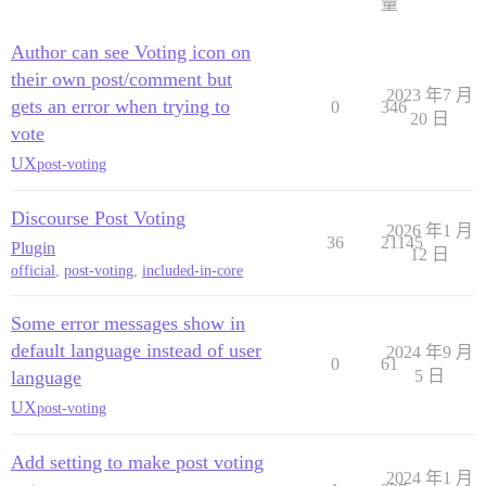
量
Author can see Voting icon on
their own post/comment but
2023 年7 月
gets an error when trying to
0
346
20 日
vote
UX
post-voting
Discourse Post Voting
2026 年1 月
36
21145
Plugin
12 日
official
,
post-voting
,
included-in-core
Some error messages show in
default language instead of user
2024 年9 月
0
61
language
5 日
UX
post-voting
Add setting to make post voting
2024 年1 月