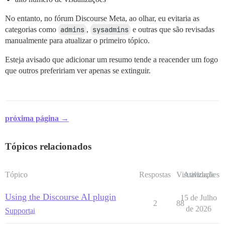
No entanto, no fórum Discourse Meta, ao olhar, eu evitaria as
categorias como
admins
,
sysadmins
e outras que são revisadas
manualmente para atualizar o primeiro tópico.
Esteja avisado que adicionar um resumo tende a reacender um fogo
que outros prefeririam ver apenas se extinguir.
próxima página →
Tópicos relacionados
Tópico
Respostas
Visualizações
Atividade
Using the Discourse AI plugin
15 de Julho
2
88
de 2026
Support
ai