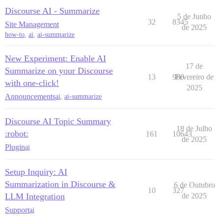
Discourse AI - Summarize
5 de Junho
32
8345
Site Management
de 2025
how-to
,
ai
,
ai-summarize
New Experiment: Enable AI
17 de
Summarize on your Discourse
13
980
Fevereiro de
with one-click!
2025
Announcements
ai
,
ai-summarize
Discourse AI Topic Summary
18 de Julho
:robot:
161
10643
de 2025
Plugin
ai
Setup Inquiry: AI
Summarization in Discourse &
6 de Outubro
10
327
LLM Integration
de 2025
Support
ai