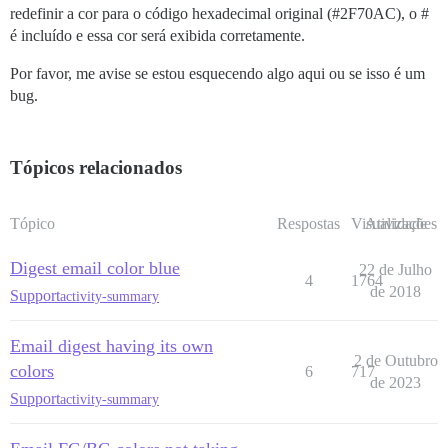
redefinir a cor para o código hexadecimal original (
#2F70AC
), o #
é incluído e essa cor será exibida corretamente.
Por favor, me avise se estou esquecendo algo aqui ou se isso é um
bug.
Tópicos relacionados
Tópico
Respostas
Visualizações
Atividade
Digest email color blue
22 de Julho
4
1764
de 2018
Support
activity-summary
Email digest having its own
2 de Outubro
colors
6
717
de 2023
Support
activity-summary