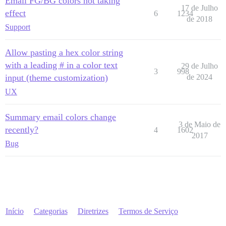
Email FG/BG colors not taking
17 de Julho
effect
6
1234
de 2018
Support
Allow pasting a hex color string
with a leading # in a color text
29 de Julho
3
998
input (theme customization)
de 2024
UX
Summary email colors change
3 de Maio de
recently?
4
1602
2017
Bug
Início
Categorias
Diretrizes
Termos de Serviço