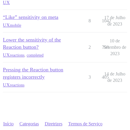
UX
“Like” sensitivity on meta
17 de Julho
8
1042
de 2023
UX
mobile
Lower the sensitivity of the
10 de
Reaction button?
2
759
Setembro de
2023
UX
reactions
,
completed
Pressing the Reaction button
14 de Julho
registers incorrectly
3
405
de 2023
UX
reactions
Início
Categorias
Diretrizes
Termos de Serviço