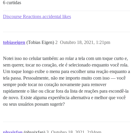
6 curtidas
Discourse Reactions accidental likes
tobiaseigen
(Tobias Eigen)
2
Outubro 18, 2021, 1:21pm
Notei isso no celular também: ao rolar a tela com um toque curto e,
sem querer, tocar no coração, ele é selecionado enquanto você rola.
Um toque longo exibe o menu para escolher uma reação enquanto a
tela passa. Pessoalmente, não me importo muito com isso — você
sempre pode tocar no coração novamente para remover
rapidamente o like ou clicar fora da lista de reações para escondê-la
de novo. Existe alguma experiência alternativa e melhor que você
ou seus usuários possam sugerir?
physixfan
(physixfan)
3
Outubro 18, 2021, 2:04pm