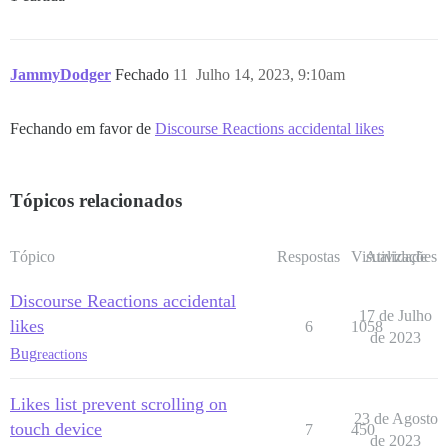
JammyDodger
Fechado
11
Julho 14, 2023, 9:10am
Fechando em favor de
Discourse Reactions accidental likes
Tópicos relacionados
Tópico
Respostas
Visualizações
Atividade
Discourse Reactions accidental
17 de Julho
likes
6
1058
de 2023
Bug
reactions
Likes list prevent scrolling on
23 de Agosto
touch device
7
450
de 2023