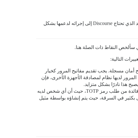
تدعم Discourse بالفعل مفاتيح المرور، وإن كان ذلك بشكل غير كامل: فهي تأخذ شكل مفاتيح أمان WebAuthn. التغيير الوحيد الذي تحتاج Discourse إلى إجرائه لدعمها بشكل
ي سألخص النقاط ذات الصلة هنا.
 أمان مسجلة. يجب تقديم مفاتيح المرور كخيار
المرور لديها نظام لمصادقة الأجهزة الأخرى، فإن
بح هذا نادرًا بشكل متزايد.
اقبل مفتاح أمان مسجل كمصدر وحيد للمصادقة: لا تطلب كلمة مرور، ولا تستخدم أي طرق مصادقة متعددة العوامل. لا فائدة من طلب رمز TOTP، حيث أن أي شخص لديه
وز لمرة واحدة. هذا الأخير أسهل بكثير في السرقة، حيث يتم إنشاؤه بواسطة مثيل