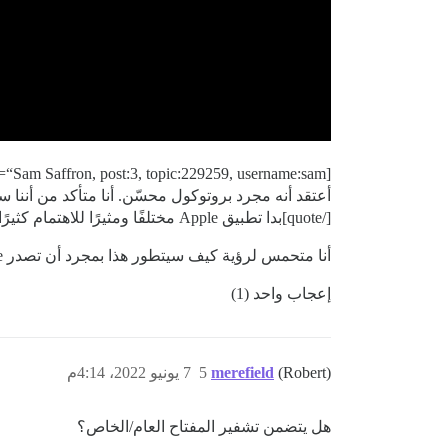
[quote=“Sam Saffron, post:3, topic:229259, username:sam”]
أعتقد أنه مجرد بروتوكول محسّن. أنا متأكد من أننا سنتعامل
[/quote]بدا تطبيق Apple مختلفًا ومثيرًا للاهتمام كثيرًا، ولكن ربما أسأت تفسير شيء ما خلال الكلمة الرئيسية…
أنا متحمس لرؤية كيف سيتطور هذا بمجرد أن تصدر Apple إصدارات أنظمة التشغيل الجديدة الخاصة بها.
إعجاب واحد (1)
(Robert)
merefield
5
7 يونيو 2022، 4:14م
هل يتضمن تشفير المفتاح العام/الخاص؟