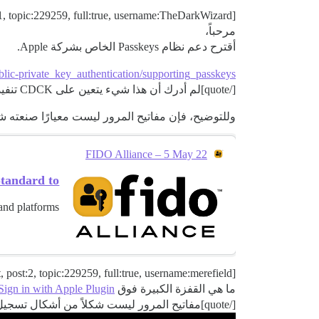
[quote=“The Dark Wizard, post:1, topic:229259, full:true, username:TheDarkWizard”]
مرحباً،
أقترح دعم نظام Passkeys الخاص بشركة Apple.
ublic-private_key_authentication/supporting_passkeys
[/quote]لم أدرك أن هذا شيء يتعين على CDCK تنفيذه بنفسه. اعتقدت أنه يعتمد على متصفح الويب أو نظام التشغيل؟
وللتوضيح، فإن مفاتيح المرور ليست معيارًا صنعته شركة Apple. لقد 
FIDO Alliance – 5 May 22
ndard to...
 and platforms
[quote=“Robert, post:2, topic:229259, full:true, username:merefield”]
ما هي القفزة الكبيرة فوق
Sign in with Apple Plugin
[/quote]مفاتيح المرور ليست شكلاً من أشكال تسجيل الدخول الموحد (SSO).