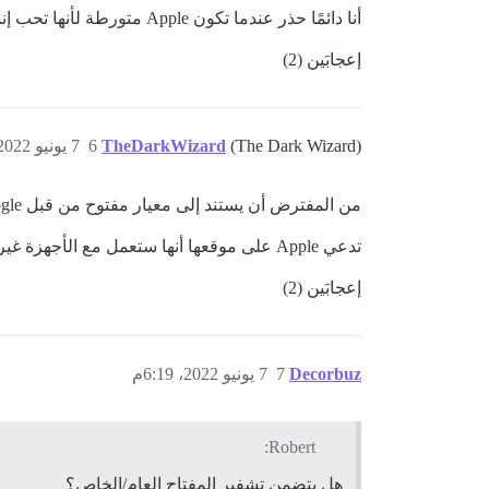
أنا دائمًا حذر عندما تكون Apple متورطة لأنها تحب إنشاء مخططات خاصة للاحتفاظ بك في نظامها البيئي …
إعجابَين (2)
(The Dark Wizard)
TheDarkWizard
6
7 يونيو 2022، 5:19م
من المفترض أن يستند إلى معيار مفتوح من قبل FIDO Alliance. Google و Microsoft ومنصات رئيسية أخرى تدعم ذلك أيضًا.
تدعي Apple على موقعها أنها ستعمل مع الأجهزة غير التابعة لـ Apple ولكنها لا تقدم أي شرح حول كيفية تحقيق ذلك.
إعجابَين (2)
Decorbuz
7
7 يونيو 2022، 6:19م
Robert:
هل يتضمن تشفير المفتاح العام/الخاص؟