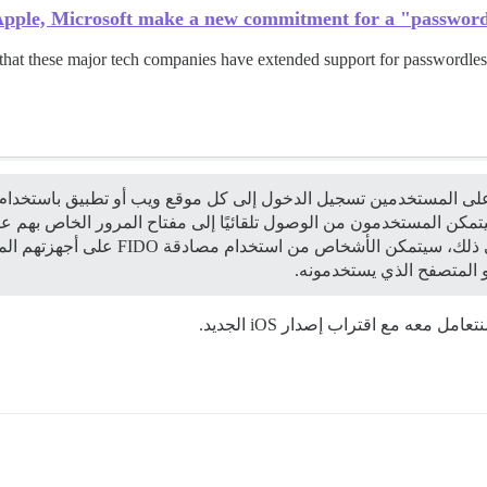
Apple, Microsoft make a new commitment for a "passwordl
that these major tech companies have extended support for passwordle
على المستخدمين تسجيل الدخول إلى كل موقع ويب أو تطبيق باستخدام 
تمكن المستخدمون من الوصول تلقائيًا إلى مفتاح المرور الخاص بهم عل
الحاجة إلى إعادة تسجيل كل حساب. بالإضا
 المتصفح الذي يستخدمونه.
ل معه مع اقتراب إصدار iOS الجديد.