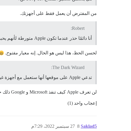
من المفترض أن يعمل فقط على أجهزتك.
Robert:
أنا دائمًا حذر عندما تكون Apple متورطة لأنهم يحبون إنشاء مخططات خاصة للاحتفاظ بك عالقًا في نظامهم البيئي…
لحسن الحظ، هذا ليس هو الحال. إنه معيار
مفتوح
.
The Dark Wizard:
تدعي Apple على موقعها أنها ستعمل مع أجهزة غير تابعة لـ Apple ولكنها لا تقدم أي تفسير لكيفية تحقيق ذلك.
لن تعرف Apple كيف تنفذ Microsoft و Google ذلك حتى تفعل ذلك.
إعجاب واحد (1)
Saklad5
8
27 سبتمبر 2022، 7:29م